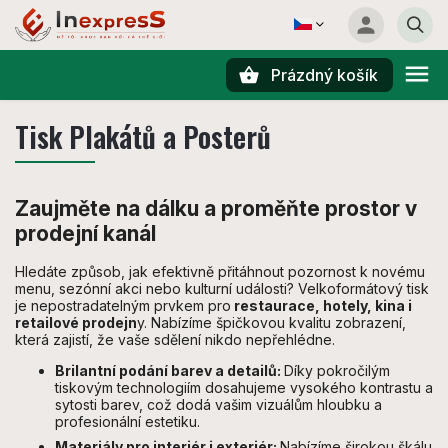
Prázdný košík
Hledat
Tisk Plakátů a Posterů
Zaujměte na dálku a proměňte prostor v
prodejní kanál
Hledáte způsob, jak efektivně přitáhnout pozornost k novému
menu, sezónní akci nebo kulturní události? Velkoformátový tisk
je nepostradatelným prvkem pro
restaurace, hotely, kina i
retailové prodejn
y. Nabízíme špičkovou kvalitu zobrazení,
která zajistí, že vaše sdělení nikdo nepřehlédne.
Brilantní podání barev a detailů:
Díky pokročilým
tiskovým technologiím dosahujeme vysokého kontrastu a
sytosti barev, což dodá vašim vizuálům hloubku a
profesionální estetiku.
Materiály pro interiér i exteriér:
Nabízíme širokou škálu