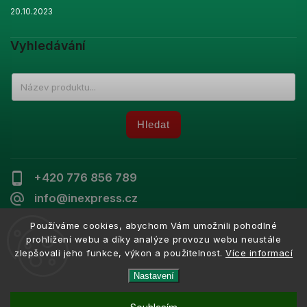
20.10.2023
Vyhledávání
Hledat
+420 776 856 789
info@inexpress.cz
Používáme cookies, abychom Vám umožnili pohodlné
prohlížení webu a díky analýze provozu webu neustále
zlepšovali jeho funkce, výkon a použitelnost.
Více informací
Copyright 2026
Inexpress
. Všechna práva vyhrazena.
Vytvořil
Shoptet
| Design
Shoptak.cz
Nastavení