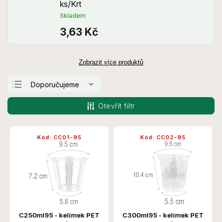
ks/Krt
Skladem
3,63 Kč
Zobrazit více produktů
Doporučujeme
Nejlevnější
Otevřít filtr
Nejdražší
Nejprodávanější
Kód:
CC01-95
Kód:
CC02-95
Abecedně
C250ml95 - kelímek PET
C300ml95 - kelímek PET