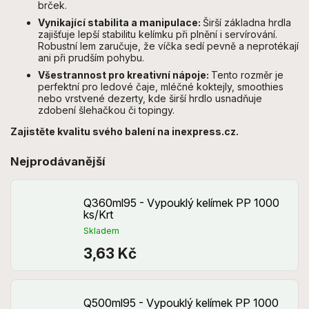
brček.
Vynikající stabilita a manipulace:
Širší základna hrdla
zajišťuje lepší stabilitu kelímku při plnění i servírování.
Robustní lem zaručuje, že víčka sedí pevně a neprotékají
ani při prudším pohybu.
Všestrannost pro kreativní nápoje:
Tento rozměr je
perfektní pro ledové čaje, mléčné koktejly, smoothies
nebo vrstvené dezerty, kde širší hrdlo usnadňuje
zdobení šlehačkou či topingy.
Zajistěte kvalitu svého balení na inexpress.cz.
Nejprodávanější
Q360ml95 - Vypouklý kelímek PP 1000
ks/Krt
Skladem
3,63 Kč
Q500ml95 - Vypouklý kelímek PP 1000