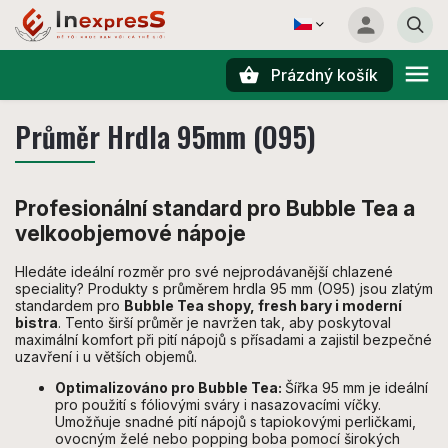
Prázdný košík
Hledat
Průměr Hrdla 95mm (O95)
Profesionální standard pro Bubble Tea a
velkoobjemové nápoje
Hledáte ideální rozměr pro své nejprodávanější chlazené
speciality? Produkty s průměrem hrdla 95 mm (O95) jsou zlatým
standardem pro
Bubble Tea shopy, fresh bary i moderní
bistra
. Tento širší průměr je navržen tak, aby poskytoval
maximální komfort při pití nápojů s přísadami a zajistil bezpečné
uzavření i u větších objemů.
Optimalizováno pro Bubble Tea:
Šířka 95 mm je ideální
pro použití s fóliovými sváry i nasazovacími víčky.
Umožňuje snadné pití nápojů s tapiokovými perličkami,
ovocným želé nebo popping boba pomocí širokých