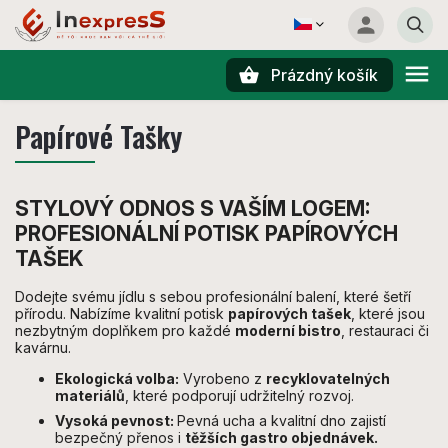
Prázdný košík
Hledat
Papírové Tašky
STYLOVÝ ODNOS S VAŠÍM LOGEM:
PROFESIONÁLNÍ POTISK PAPÍROVÝCH
TAŠEK
Dodejte svému jídlu s sebou profesionální balení, které šetří
přírodu. Nabízíme kvalitní potisk
papírových tašek
, které jsou
nezbytným doplňkem pro každé
moderní bistro
, restauraci či
kavárnu.
Ekologická volba:
Vyrobeno z
recyklovatelných
materiálů
, které podporují udržitelný rozvoj.
Vysoká pevnost:
Pevná ucha a kvalitní dno zajistí
bezpečný přenos i
těžších gastro objednávek.