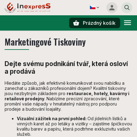
Prázdný košík
Hledat
Marketingové Tiskoviny
Dejte svému podnikání tvář, která osloví
a prodává
Hledáte způsob, jak efektivně komunikovat svou nabídku a
zanechat u zákazníků profesionální dojem? Kvalitní tiskoviny
jsou nezbytným základem pro
restaurace, hotely, kavárny i
retailové prodejny
. Nabízíme precizní zpracování, které
promění vaše nápady v hmatatelný nástroj pro podporu
prodeje a budování loajality.
Vizuální zážitek na první pohled:
Od jídelních lístků a
vinných karet až po letáky a vizitky – zajistíme špičkovou
kvalitu barev a papíru, která podtrhne exkluzivitu vašich
služeb.