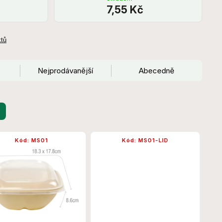
7,55 Kč
ktů
Nejprodávanější
Abecedně
Kód:
MS01
Kód:
MS01-LID