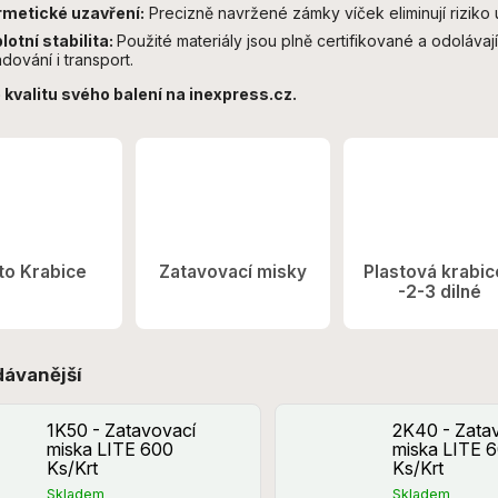
metické uzavření:
Precizně navržené zámky víček eliminují riziko 
lotní stabilita:
Použité materiály jsou plně certifikované a odoláv
adování i transport.
 kvalitu svého balení na inexpress.cz.
to Krabice
Zatavovací misky
Plastová krabic
-2-3 dilné
dávanější
1K50 - Zatavovací
2K40 - Zata
miska LITE 600
miska LITE 
Ks/Krt
Ks/Krt
Skladem
Skladem