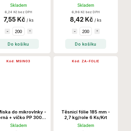
Set/Krt
Set/Krt
Skladem
Skladem
6,24 Kč bez DPH
6,96 Kč bez DPH
7,55 Kč
8,42 Kč
/ ks
/ ks
Do košíku
Do košíku
Kód:
MSIN03
Kód:
ZA-FOLIE
iska do mikrovlnky -
Těsnicí fólie 185 mm -
rná + víčko PP 300
2,7 kg/role 6 Ks/Krt
Set/Krt
Skladem
Skladem