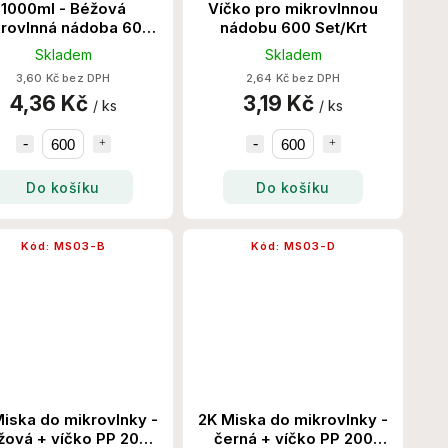
1000ml - Béžová
Víčko pro mikrovlnnou
rovlnná nádoba 600
nádobu 600 Set/Krt
Set/Krt
Skladem
Skladem
3,60 Kč bez DPH
2,64 Kč bez DPH
4,36 Kč
3,19 Kč
/ ks
/ ks
Do košíku
Do košíku
Kód:
MS03-B
Kód:
MS03-D
iska do mikrovlnky -
2K Miska do mikrovlnky -
žová + víčko PP 200
černá + víčko PP 200