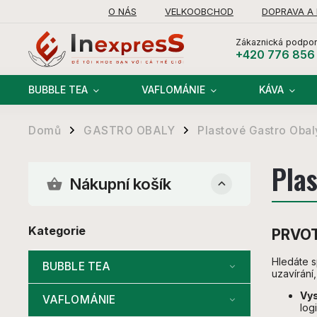
O NÁS
VELKOOBCHOD
DOPRAVA A
Zákaznická podpor
+420 776 856
BUBBLE TEA
VAFLOMÁNIE
KÁVA
Domů
GASTRO OBALY
Plastové Gastro Obal
/
/
Pla
Nákupní košík
Kategorie
PRVO
Hledáte s
BUBBLE TEA
uzavírání
Vys
VAFLOMÁNIE
logi