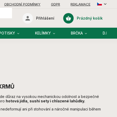
OBCHODNÍ PODMÍNKY
GDPR
REKLAMACE
Prázdný košík
Přihlášení
Nákupní
košík
POTISKY
KELÍMKY
BRČKA
D.I.Y R
OKRMŮ
 klade důraz na vysokou mechanickou odolnost a bezpečné
 pro
hotová jídla, sushi sety i chlazené lahůdky.
 nedeformují ani při stohování a náročné manipulaci během