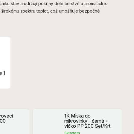
úniku šťáv a udržují pokrmy déle čerstvé a aromatické.
ají širokému spektru teplot, což umožňuje bezpečné
e 1
vovací
1K Miska do
600
mikrovlnky - černá +
víčko PP 200 Set/Krt
Skladem