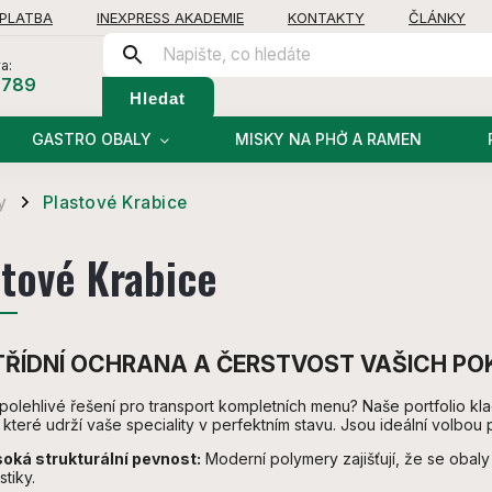
 PLATBA
INEXPRESS AKADEMIE
KONTAKTY
ČLÁNKY
a:
 789
Hledat
GASTRO OBALY
MISKY NA PHỞ A RAMEN
y
Plastové Krabice
/
stové Krabice
TŘÍDNÍ OCHRANA A ČERSTVOST VAŠICH P
polehlivé řešení pro transport kompletních menu? Naše portfolio
, které udrží vaše speciality v perfektním stavu. Jsou ideální volbou
oká strukturální pevnost:
Moderní polymery zajišťují, že se obaly
stiky.