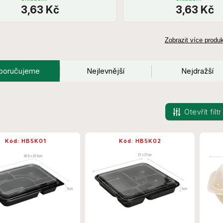
3,63 Kč
3,63 Kč
Zobrazit více produ
poručujeme
Nejlevnější
Nejdražší
Otevřít filtr
Kód:
HB5K01
Kód:
HB5K02