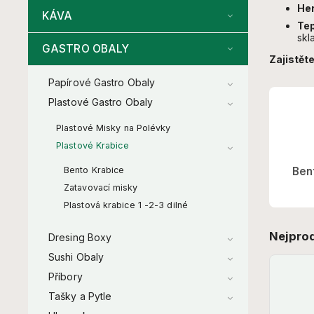
Her
KÁVA
Tep
skl
GASTRO OBALY
Zajistěte
Papírové Gastro Obaly
Plastové Gastro Obaly
Plastové Misky na Polévky
Plastové Krabice
Bento Krabice
Ben
Zatavovací misky
Plastová krabice 1 -2-3 dilné
Nejpro
Dresing Boxy
Sushi Obaly
Příbory
Tašky a Pytle