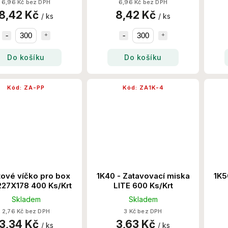
6,96 Kč bez DPH
6,96 Kč bez DPH
8,42 Kč
8,42 Kč
/ ks
/ ks
Do košíku
Do košíku
Kód:
ZA-PP
Kód:
ZA1K-4
tové víčko pro box
1K40 - Zatavovací miska
1K5
 227X178 400 Ks/Krt
LITE 600 Ks/Krt
Skladem
Skladem
2,76 Kč bez DPH
3 Kč bez DPH
3,34 Kč
3,63 Kč
/ ks
/ ks