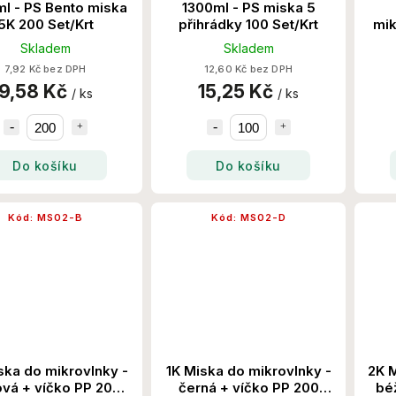
l - PS Bento miska
1300ml - PS miska 5
5K 200 Set/Krt
přihrádky 100 Set/Krt
mik
Skladem
Skladem
7,92 Kč bez DPH
12,60 Kč bez DPH
9,58 Kč
15,25 Kč
/ ks
/ ks
Do košíku
Do košíku
Kód:
MS02-B
Kód:
MS02-D
ska do mikrovlnky -
1K Miska do mikrovlnky -
2K M
vá + víčko PP 200
černá + víčko PP 200
bé