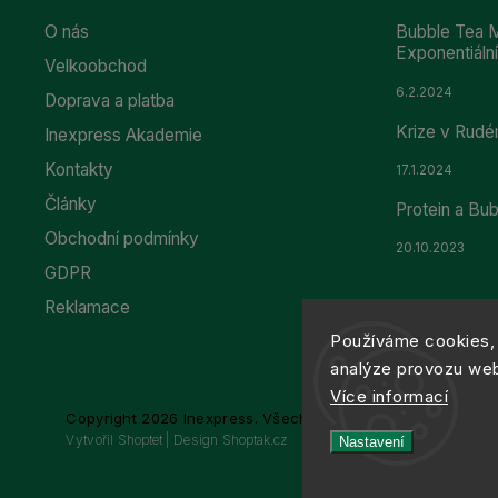
O nás
Bubble Tea M
Exponentiál
Velkoobchod
6.2.2024
Doprava a platba
Krize v Rudé
Inexpress Akademie
Kontakty
17.1.2024
Články
Protein a Bu
Obchodní podmínky
20.10.2023
GDPR
Reklamace
Používáme cookies, 
analýze provozu webu
Více informací
Copyright 2026
Inexpress
. Všechna práva vyhrazena.
Vytvořil
Shoptet
| Design
Shoptak.cz
Nastavení