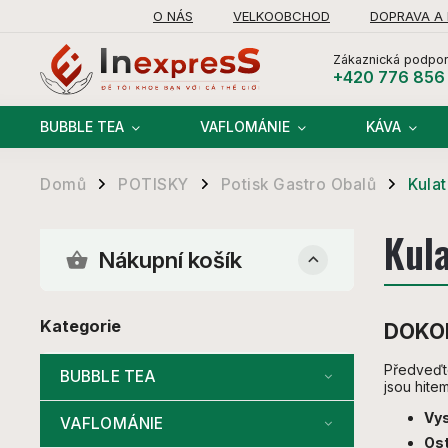
O NÁS
VELKOOBCHOD
DOPRAVA A
Zákaznická podpor
+420 776 856
BUBBLE TEA
VAFLOMÁNIE
KÁVA
Domů
POTISKY
Potisk Gastro Obalů
Kula
/
/
/
Kul
Nákupní košík
Kategorie
DOKON
Předveďte
BUBBLE TEA
jsou hit
Vys
VAFLOMÁNIE
Ost