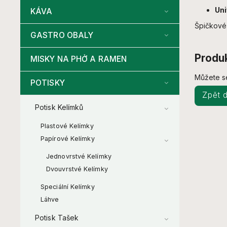
Uni
KÁVA
Špičkové 
GASTRO OBALY
Produk
MISKY NA PHỞ A RAMEN
Můžete se
POTISKY
Zpět 
Potisk Kelímků
Plastové Kelímky
Papírové Kelímky
Jednovrstvé Kelímky
Dvouvrstvé Kelímky
Speciální Kelímky
Láhve
Potisk Tašek