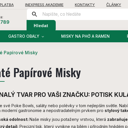
 PLATBA
INEXPRESS AKADEMIE
KONTAKTY
ČLÁNKY
a:
 789
Hledat
GASTRO OBALY
MISKY NA PHỞ A RAMEN
té Papírové Misky
até Papírové Misky
ALÝ TVAR PRO VAŠI ZNAČKU: POTISK KU
 své Poke Bowls, saláty nebo polévky v tom nejlepším světle. Nabí
em moderní gastronomie a nepostradatelným prvkem pro
stylový ta
oká odolnost:
Naše misky jsou potaženy vrstvou, která
zabraňuje
rý detail:
Precizní tisk, který vynikne na bílém i přírodním hnědém 