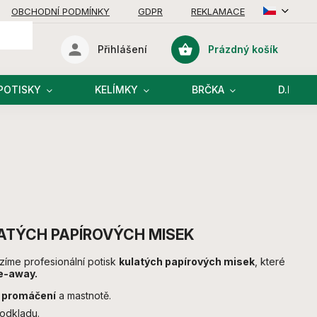
OBCHODNÍ PODMÍNKY
GDPR
REKLAMACE
Prázdný košík
Přihlášení
Nákupní
košík
POTISKY
KELÍMKY
BRČKA
D.I.Y R
LATÝCH PAPÍROVÝCH MISEK
zíme profesionální potisk
kulatých papírových misek
, které
ke-away.
 promáčení
a mastnotě.
podkladu.