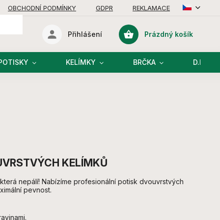
OBCHODNÍ PODMÍNKY
GDPR
REKLAMACE
Prázdný košík
Přihlášení
Nákupní
košík
POTISKY
KELÍMKY
BRČKA
D.I.Y R
VOUVRSTVÝCH KELÍMKŮ
 která nepálí! Nabízíme profesionální potisk dvouvrstvých
ximální pevnost.
ravinami.