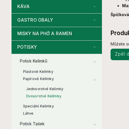
Max
KÁVA
Špičková
GASTRO OBALY
Produk
MISKY NA PHỞ A RAMEN
Můžete se
POTISKY
Zpět 
Potisk Kelímků
Plastové Kelímky
Papírové Kelímky
Jednovrstvé Kelímky
Dvouvrstvé Kelímky
Speciální Kelímky
Láhve
Potisk Tašek