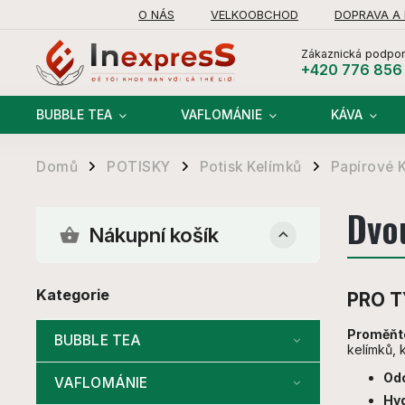
O NÁS
VELKOOBCHOD
DOPRAVA A
Zákaznická podpor
+420 776 856
BUBBLE TEA
VAFLOMÁNIE
KÁVA
Domů
POTISKY
Potisk Kelímků
Papírové 
/
/
/
Dvo
Nákupní košík
Kategorie
PRO T
Proměňte
BUBBLE TEA
kelímků, 
Odo
VAFLOMÁNIE
Hy