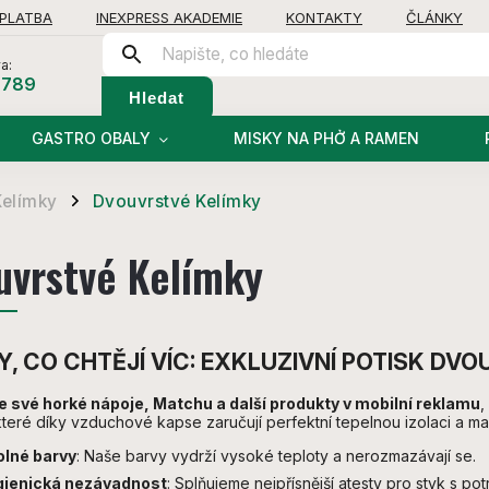
 PLATBA
INEXPRESS AKADEMIE
KONTAKTY
ČLÁNKY
a:
 789
Hledat
GASTRO OBALY
MISKY NA PHỞ A RAMEN
Kelímky
Dvouvrstvé Kelímky
/
uvrstvé Kelímky
Y, CO CHTĚJÍ VÍC: EXKLUZIVNÍ POTISK D
 své horké nápoje, Matchu a další produkty v mobilní reklamu
,
které díky vzduchové kapse zaručují perfektní tepelnou izolaci a ma
lné barvy
: Naše barvy vydrží vysoké teploty a nerozmazávají se.
gienická nezávadnost
: Splňujeme nejpřísnější atesty pro styk s pot