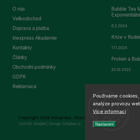
O nás
Bubble Tea M
Exponentiál
Velkoobchod
6.2.2024
Doprava a platba
Krize v Rudé
Inexpress Akademie
Kontakty
17.1.2024
Články
Protein a Bu
Obchodní podmínky
20.10.2023
GDPR
Reklamace
Používáme cookies, 
analýze provozu webu
Více informací
Copyright 2026
Inexpress
. Všechna práva vyhrazena.
Vytvořil
Shoptet
| Design
Shoptak.cz
Nastavení