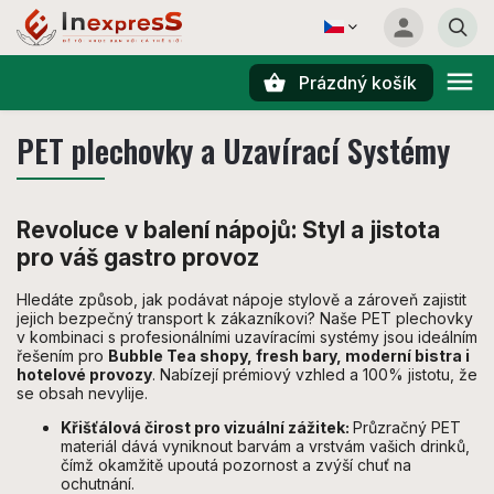
Prázdný košík
Hledat
PET plechovky a Uzavírací Systémy
Revoluce v balení nápojů: Styl a jistota
pro váš gastro provoz
Hledáte způsob, jak podávat nápoje stylově a zároveň zajistit
jejich bezpečný transport k zákazníkovi? Naše PET plechovky
v kombinaci s profesionálními uzavíracími systémy jsou ideálním
řešením pro
Bubble Tea shopy, fresh bary, moderní bistra i
hotelové provozy
. Nabízejí prémiový vzhled a 100% jistotu, že
se obsah nevylije.
Křišťálová čirost pro vizuální zážitek:
Průzračný PET
materiál dává vyniknout barvám a vrstvám vašich drinků,
čímž okamžitě upoutá pozornost a zvýší chuť na
ochutnání.