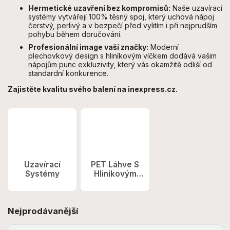
Hermetické uzavření bez kompromisů:
Naše uzavírací
systémy vytvářejí 100% těsný spoj, který uchová nápoj
čerstvý, perlivý a v bezpečí před vylitím i při nejprudším
pohybu během doručování.
Profesionální image vaší značky:
Moderní
plechovkový design s hliníkovým víčkem dodává vašim
nápojům punc exkluzivity, který vás okamžitě odliší od
standardní konkurence.
Zajistěte kvalitu svého balení na inexpress.cz.
Uzavírací
PET Láhve S
Systémy
Hliníkovým
Uzávěrem
Nejprodávanější