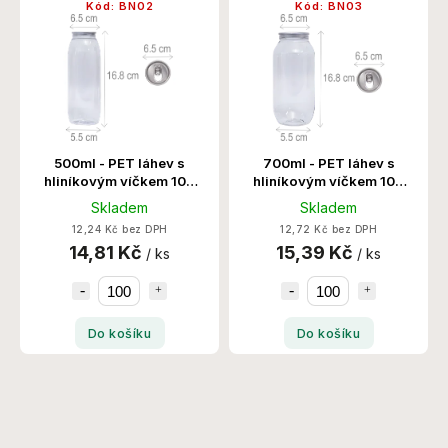
Kód:
BN02
Kód:
BN03
Abecedně
500ml - PET láhev s
700ml - PET láhev s
hliníkovým víčkem 100
hliníkovým víčkem 100
Ks/Krt
Ks/Krt
Skladem
Skladem
12,24 Kč bez DPH
12,72 Kč bez DPH
14,81 Kč
15,39 Kč
/ ks
/ ks
Do košíku
Do košíku