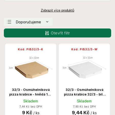
Zobrazit více produktů
Doporučujeme
Nejlevnější
Otevřít filtr
Nejdražší
Nejprodávanější
Kód:
PIB32/3-K
Kód:
PIB32/3-W
Abecedně
32/3 - Osmúhelníková
32/3 - Osmúhelníková
pizza krabice - hnědá 150
pizza krabice 32/3 - bílá
Ks/Krt
150 Ks/Krt
Skladem
Skladem
7,44 Kč bez DPH
7,80 Kč bez DPH
9 Kč
9,44 Kč
/ ks
/ ks