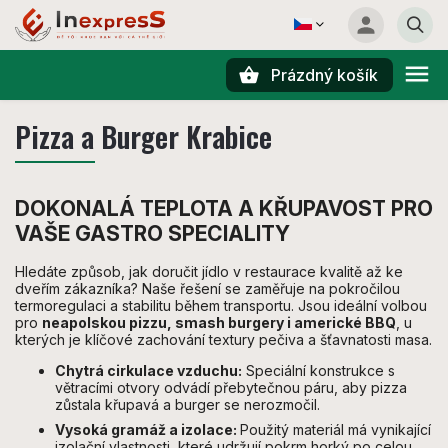
Prázdný košík
Hledat
Pizza a Burger Krabice
DOKONALÁ TEPLOTA A KŘUPAVOST PRO
VAŠE GASTRO SPECIALITY
Hledáte způsob, jak doručit jídlo v restaurace kvalitě až ke
dveřím zákazníka? Naše řešení se zaměřuje na pokročilou
termoregulaci a stabilitu během transportu. Jsou ideální volbou
pro
neapolskou pizzu, smash burgery i americké BBQ
, u
kterých je klíčové zachování textury pečiva a šťavnatosti masa.
Chytrá cirkulace vzduchu:
Speciální konstrukce s
větracími otvory odvádí přebytečnou páru, aby pizza
zůstala křupavá a burger se nerozmočil.
Vysoká gramáž a izolace:
Použitý materiál má vynikající
izolační vlastnosti, které udržují pokrm horký po celou