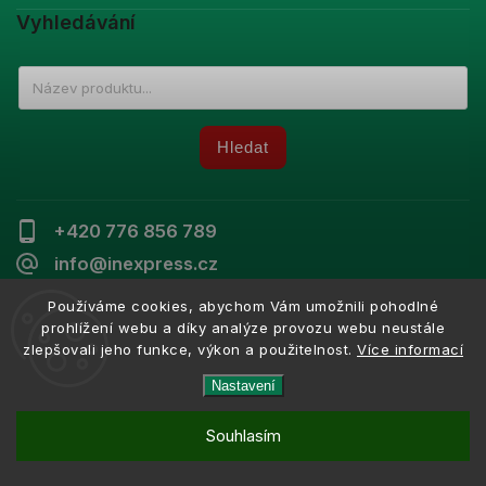
Vyhledávání
Hledat
+420 776 856 789
info@inexpress.cz
Používáme cookies, abychom Vám umožnili pohodlné
prohlížení webu a díky analýze provozu webu neustále
zlepšovali jeho funkce, výkon a použitelnost.
Více informací
Copyright 2026
Inexpress
. Všechna práva vyhrazena.
Vytvořil
Shoptet
| Design
Shoptak.cz
Nastavení
Souhlasím