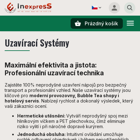
Prázdný košík
Hledat
Uzavírací Systémy
Maximální efektivita a jistota:
Profesionální uzavírací technika
Zajistěte 100% neprodyšné uzavření nápojů pro bezpečný
transport a profesionální vzhled. Naše uzavírací systémy jsou
klíčové pro
moderní provozovny, Bubble Tea shopy i
hotelový servis
. Nabízejí rychlost a dokonalý výsledek, který
vaši zákazníci ocení.
Hermetické utěsnění:
Vytváří neprodyšný spoj mezi
hliníkovým víčkem a PET plechovkou, čímž eliminuje
riziko vylití i při náročné dopravě kurýrem.
Jednoduchá obsluha:
Intuitivní ovládání umožňuje
rychlé odbavení objednávek i během nejvytíženějších