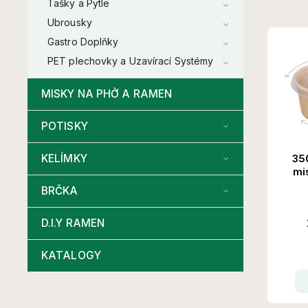
Tašky a Pytle
Ubrousky
Gastro Doplňky
PET plechovky a Uzavírací Systémy
MISKY NA PHỞ A RAMEN
POTISKY
35
KELÍMKY
mi
víč
BRČKA
D.I.Y RAMEN
KATALOGY