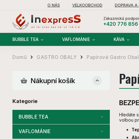
O NÁS
VELKOOBCHOD
DOPRAVA A
Zákaznická podpor
+420 776 856
BUBBLE TEA
VAFLOMÁNIE
KÁVA
Domů
GASTRO OBALY
Papírové Gastro Oba
/
/
Pap
Nákupní košík
Kategorie
BEZPE
Hledáte s
BUBBLE TEA
volbou p
Tep
VAFLOMÁNIE
Abs