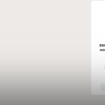
960
mi
víč