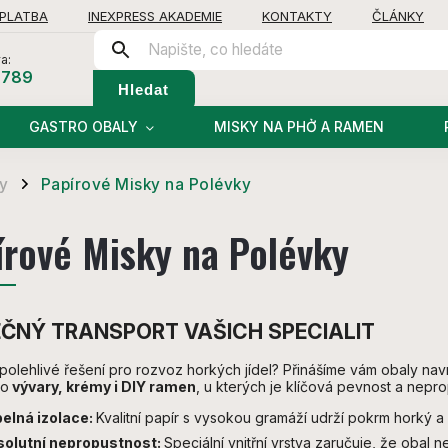
 PLATBA
INEXPRESS AKADEMIE
KONTAKTY
ČLÁNKY
a:
 789
Hledat
GASTRO OBALY
MISKY NA PHỞ A RAMEN
ly
Papírové Misky na Polévky
/
írové Misky na Polévky
ČNÝ TRANSPORT VAŠICH SPECIALIT
polehlivé řešení pro rozvoz horkých jídel? Přinášíme vám obaly navr
ro
vývary, krémy i DIY ramen
, u kterých je klíčová pevnost a nep
elná izolace:
Kvalitní papír s vysokou gramáží udrží pokrm horký 
olutní nepropustnost:
Speciální vnitřní vrstva zaručuje, že obal 