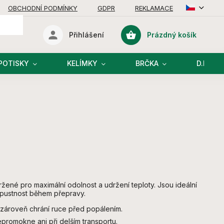
OBCHODNÍ PODMÍNKY
GDPR
REKLAMACE
Prázdný košík
Přihlášení
Nákupní
košík
POTISKY
KELÍMKY
BRČKA
D.I.Y R
žené pro maximální odolnost a udržení teploty. Jsou ideální
ropustnost během přepravy.
a zároveň chrání ruce před popálením.
nepromokne ani při delším transportu.