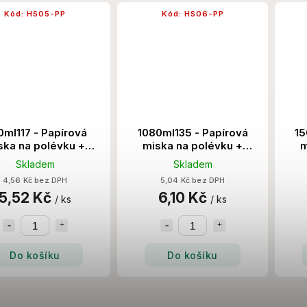
Kód:
HS05-PP
Kód:
HS06-PP
ml117 - Papírová
1080ml135 - Papírová
15
ska na polévku +
miska na polévku +
m
ko PP 500 Set/Krt
víčko PP 300 Set/Krt
V
Skladem
Skladem
4,56 Kč bez DPH
5,04 Kč bez DPH
5,52 Kč
6,10 Kč
/ ks
/ ks
Do košíku
Do košíku