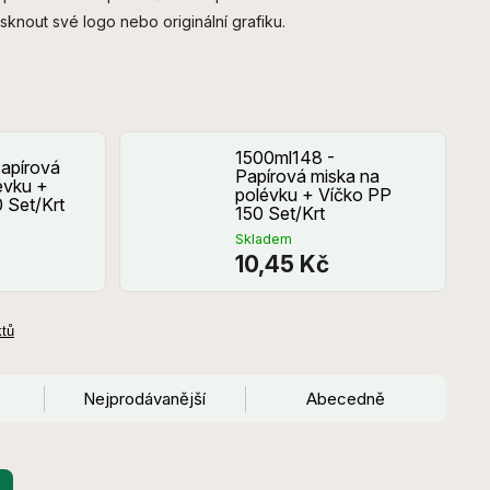
knout své logo nebo originální grafiku.
1500ml148 -
apírová
Papírová miska na
évku +
polévku + Víčko PP
 Set/Krt
150 Set/Krt
Skladem
10,45 Kč
ktů
Nejprodávanější
Abecedně