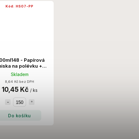
Kód:
HS07-PP
00ml148 - Papírová
iska na polévku +
íčko PP 150 Set/Krt
Skladem
8,64 Kč bez DPH
10,45 Kč
/ ks
Do košíku