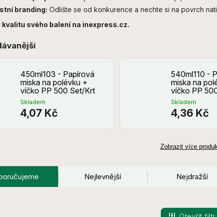
stní branding:
Odlište se od konkurence a nechte si na povrch natis
 kvalitu svého balení na inexpress.cz.
dávanější
450ml103 - Papírová
540ml110 - P
miska na polévku +
miska na pol
víčko PP 500 Set/Krt
víčko PP 500
Skladem
Skladem
4,07 Kč
4,36 Kč
Zobrazit více produ
poručujeme
Nejlevnější
Nejdražší
Otevřít filtr