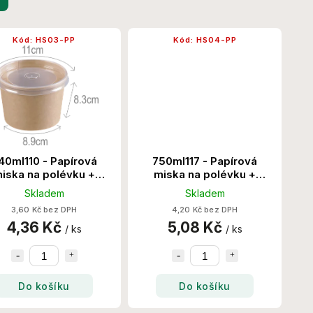
Kód:
HS03-PP
Kód:
HS04-PP
40ml110 - Papírová
750ml117 - Papírová
iska na polévku +
miska na polévku +
íčko PP 500 Set/Krt
víčko PP 500 Set/Krt
Skladem
Skladem
3,60 Kč bez DPH
4,20 Kč bez DPH
4,36 Kč
5,08 Kč
/ ks
/ ks
Do košíku
Do košíku