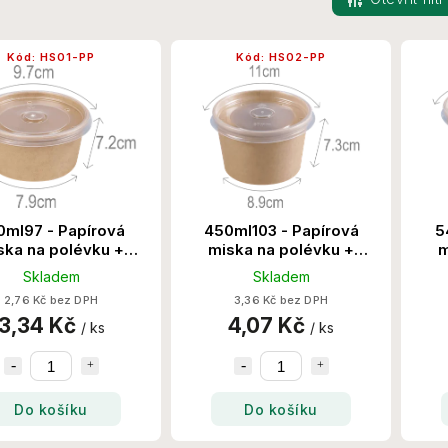
Kód:
HS01-PP
Kód:
HS02-PP
0ml97 - Papírová
450ml103 - Papírová
5
ska na polévku +
miska na polévku +
m
ko PP 500 Set/Krt
víčko PP 500 Set/Krt
v
Skladem
Skladem
2,76 Kč bez DPH
3,36 Kč bez DPH
3,34 Kč
4,07 Kč
/ ks
/ ks
Do košíku
Do košíku