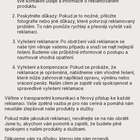
své kontaktní údaje a informace o reklamovaném
produktu.
Poskytněte důkazy: Pokud je to možné, přiložte
fotografie nebo jiné důkazy, které potvrzují reklamovaný
problém. To nám pomůže rychleji a přesněji vyřešit vaši
reklamaci.
Vyřešení reklamace: Po obdržení vaší reklamace se
naše tým věnuje vašemu případu a snaží se najít nejlepší
řešení. Budeme vás průběžně informovat o postupu a
navrhovat vhodná opatření.
Vyřešení a kompenzace: Pokud se prokáže, že
reklamace je oprávněná, nabídneme vám vhodné řešení,
které může zahrnovat například opravu, výměnu nebo
vrácení peněz. Naším cílem je zajistit vaši spokojenost a
spravedlivé vyřešení reklamace.
Věříme v transparentní komunikaci a férový přístup ke každé
reklamaci. Vaše zpětná vazba je pro nás cenná a pomáhá nám
neustále zlepšovat naše produkty a služby.
Pokud máte jakoukoli reklamaci, neváhejte se na nás obrátit.
Jsme tu, abychom vám pomohli a zajistili, že budete plně
spokojeni s našimi produkty a službami.
Děkujeme vám za důvěru, kterou jste nám projevili.