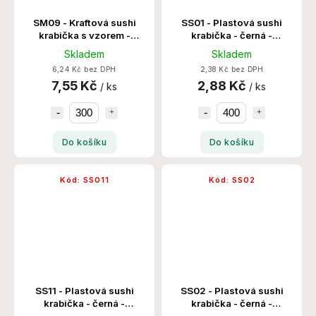
SM09 - Kraftová sushi
SS01 - Plastová sushi
krabička s vzorem -
krabička - černá -
242x153x24x50 300
161x96x50x50 400
Skladem
Skladem
Set/Krt
Set/Krt
6,24 Kč bez DPH
2,38 Kč bez DPH
7,55 Kč
2,88 Kč
/ ks
/ ks
Do košíku
Do košíku
Kód:
SS011
Kód:
SS02
SS11 - Plastová sushi
SS02 - Plastová sushi
krabička - černá -
krabička - černá -
260x186x50x50 200
217x92x50x50 400