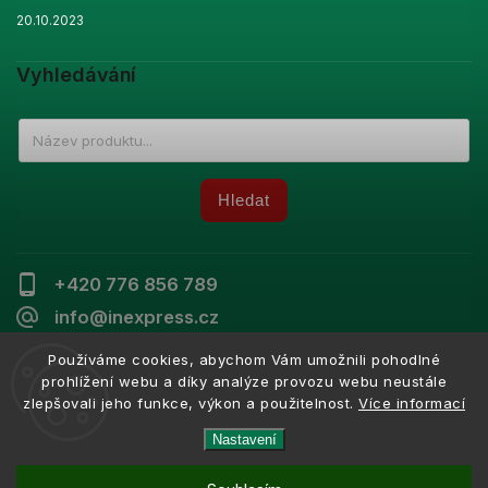
20.10.2023
Vyhledávání
Hledat
+420 776 856 789
info@inexpress.cz
Používáme cookies, abychom Vám umožnili pohodlné
prohlížení webu a díky analýze provozu webu neustále
zlepšovali jeho funkce, výkon a použitelnost.
Více informací
Copyright 2026
Inexpress
. Všechna práva vyhrazena.
Vytvořil
Shoptet
| Design
Shoptak.cz
Nastavení