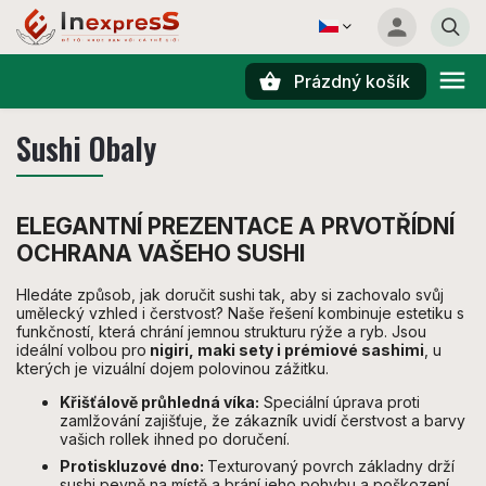
Prázdný košík
Hledat
Sushi Obaly
ELEGANTNÍ PREZENTACE A PRVOTŘÍDNÍ
OCHRANA VAŠEHO SUSHI
Hledáte způsob, jak doručit sushi tak, aby si zachovalo svůj
umělecký vzhled i čerstvost? Naše řešení kombinuje estetiku s
funkčností, která chrání jemnou strukturu rýže a ryb. Jsou
ideální volbou pro
nigiri, maki sety i prémiové sashimi
, u
kterých je vizuální dojem polovinou zážitku.
Křišťálově průhledná víka:
Speciální úprava proti
zamlžování zajišťuje, že zákazník uvidí čerstvost a barvy
vašich rollek ihned po doručení.
Protiskluzové dno:
Texturovaný povrch základny drží
sushi pevně na místě a brání jeho pohybu a poškození