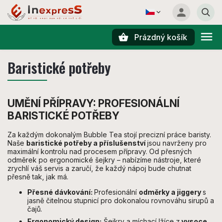
Prázdný košík
Hledat
Baristické potřeby
UMĚNÍ PŘÍPRAVY: PROFESIONÁLNÍ
BARISTICKÉ POTŘEBY
Za každým dokonalým Bubble Tea stojí precizní práce baristy.
Naše
baristické potřeby a příslušenství
jsou navrženy pro
maximální kontrolu nad procesem přípravy. Od přesných
odměrek po ergonomické šejkry – nabízíme nástroje, které
zrychlí váš servis a zaručí, že každý nápoj bude chutnat
přesně tak, jak má.
Přesné dávkování:
Profesionální
odměrky a jiggery
s
jasně čitelnou stupnicí pro dokonalou rovnováhu sirupů a
čajů.
Ergonomický design:
Šejkry a míchací lžíce z
vysoce