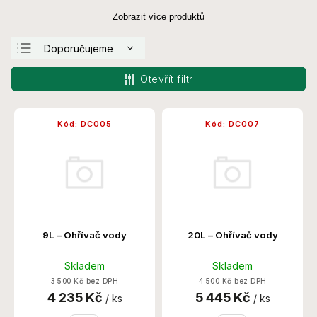
Zobrazit více produktů
Doporučujeme
Nejlevnější
Otevřít filtr
Nejdražší
Nejprodávanější
Kód:
DC005
Kód:
DC007
Abecedně
9L – Ohřívač vody
20L – Ohřívač vody
Skladem
Skladem
3 500 Kč bez DPH
4 500 Kč bez DPH
4 235 Kč
5 445 Kč
/ ks
/ ks