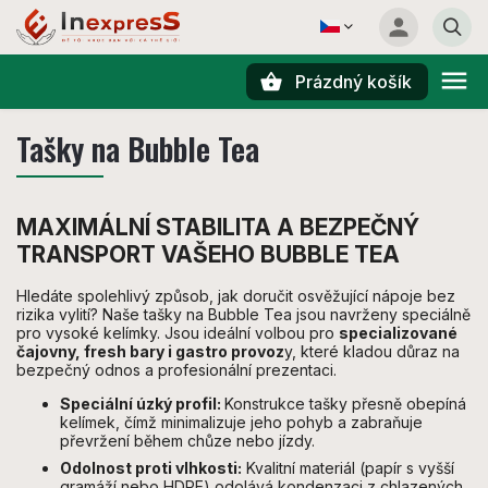
Prázdný košík
Hledat
Tašky na Bubble Tea
MAXIMÁLNÍ STABILITA A BEZPEČNÝ
TRANSPORT VAŠEHO BUBBLE TEA
Hledáte spolehlivý způsob, jak doručit osvěžující nápoje bez
rizika vylití? Naše tašky na Bubble Tea jsou navrženy speciálně
pro vysoké kelímky. Jsou ideální volbou pro
specializované
čajovny, fresh bary i gastro provoz
y, které kladou důraz na
bezpečný odnos a profesionální prezentaci.
Speciální úzký profil:
Konstrukce tašky přesně obepíná
kelímek, čímž minimalizuje jeho pohyb a zabraňuje
převržení během chůze nebo jízdy.
Odolnost proti vlhkosti:
Kvalitní materiál (papír s vyšší
gramáží nebo HDPE) odolává kondenzaci z chlazených