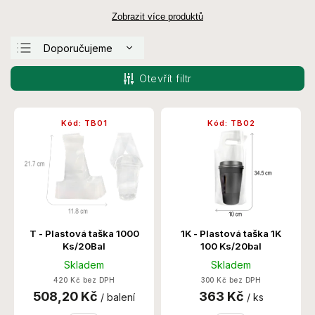
Zobrazit více produktů
Doporučujeme
Nejlevnější
Otevřít filtr
Nejdražší
Nejprodávanější
Kód:
TB01
Kód:
TB02
Abecedně
T - Plastová taška 1000
1K - Plastová taška 1K
Ks/20Bal
100 Ks/20bal
Skladem
Skladem
420 Kč bez DPH
300 Kč bez DPH
508,20 Kč
363 Kč
/ balení
/ ks