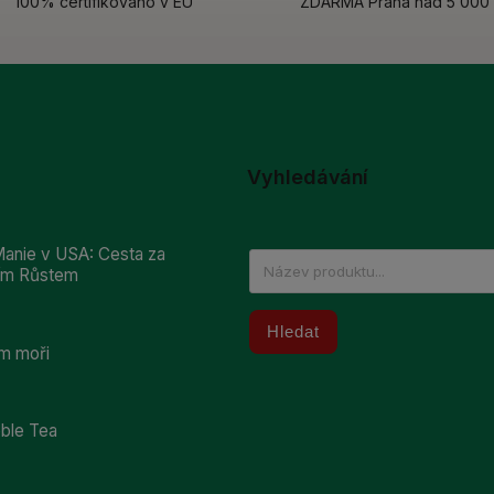
100% certifikováno v EU
ZDARMA Praha nad 5 000
Vyhledávání
anie v USA: Cesta za
ním Růstem
Hledat
m moři
bble Tea