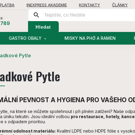
 PLATBA
INEXPRESS AKADEMIE
KONTAKTY
ČLÁNKY
a:
 789
Hledat
GASTRO OBALY
MISKY NA PHỞ A RAMEN
adkové Pytle
adkové Pytle
MÁLNÍ PEVNOST A HYGIENA PRO VAŠEHO 
ytle, na které se můžete spolehnout i při plném zatížení? Naše od
 a úniku tekutin. Jsou ideální volbou
pro restaurace, hotely, kance
e s odpadem prioritou.
rémní odolnost materiálu:
Kvalitní LDPE nebo HDPE fólie s vysokou