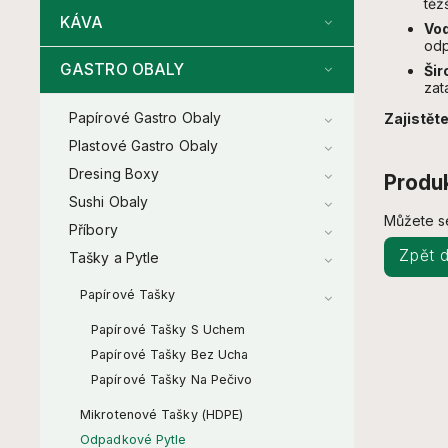
těž
KÁVA
Vod
odp
GASTRO OBALY
Šir
zat
Papírové Gastro Obaly
Zajistěte
Plastové Gastro Obaly
Dresing Boxy
Produk
Sushi Obaly
Můžete se
Příbory
Zpět 
Tašky a Pytle
Papírové Tašky
Papírové Tašky S Uchem
Papírové Tašky Bez Ucha
Papírové Tašky Na Pečivo
Mikrotenové Tašky (HDPE)
Odpadkové Pytle