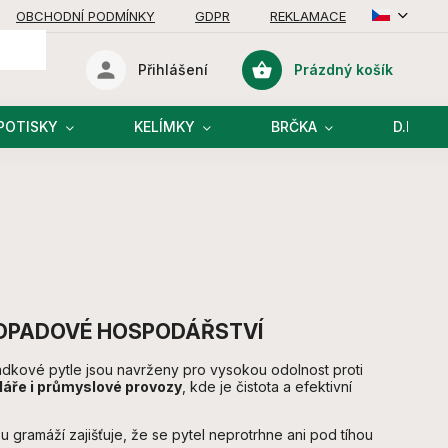
OBCHODNÍ PODMÍNKY
GDPR
REKLAMACE
Prázdný košík
Přihlášení
Nákupní
košík
POTISKY
KELÍMKY
BRČKA
D.I.Y R
ODPADOVÉ HOSPODÁŘSTVÍ
padkové pytle jsou navrženy pro vysokou odolnost proti
láře i průmyslové provozy
, kde je čistota a efektivní
 gramáží zajišťuje, že se pytel neprotrhne ani pod tíhou