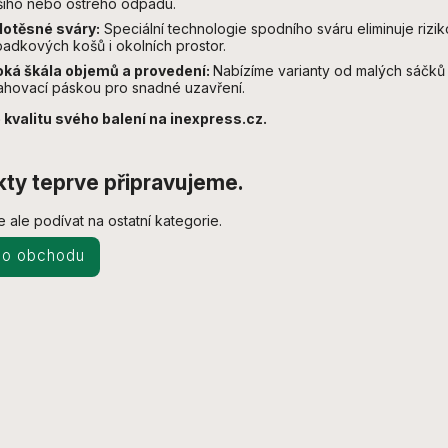
šího nebo ostrého odpadu.
otěsné sváry:
Speciální technologie spodního sváru eliminuje riziko
adkových košů i okolních prostor.
oká škála objemů a provedení:
Nabízíme varianty od malých sáčků
ahovací páskou pro snadné uzavření.
 kvalitu svého balení na inexpress.cz.
ty teprve připravujeme.
 ale podívat na ostatní kategorie.
do obchodu