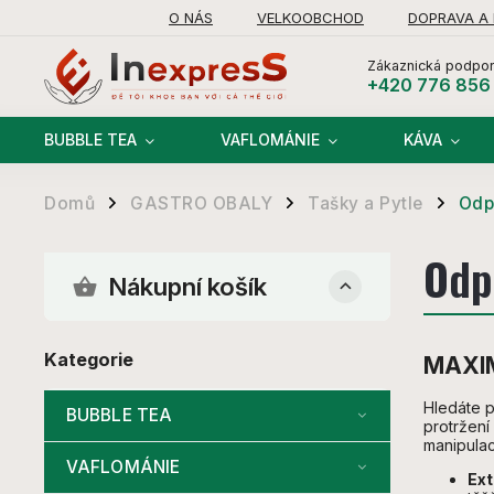
O NÁS
VELKOOBCHOD
DOPRAVA A
Zákaznická podpor
+420 776 856
BUBBLE TEA
VAFLOMÁNIE
KÁVA
Domů
GASTRO OBALY
Tašky a Pytle
Odp
/
/
/
Odp
Nákupní košík
Kategorie
MAXI
Hledáte p
BUBBLE TEA
protržení
manipulac
VAFLOMÁNIE
Ext