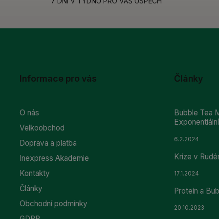
7 DNÍ V TÝDNU PRO VÁŠ ÚSPĚCH
Informace pro vás
Články
O nás
Bubble Tea M
Exponentiál
Velkoobchod
6.2.2024
Doprava a platba
Krize v Rudé
Inexpress Akademie
Kontakty
17.1.2024
Články
Protein a Bu
Obchodní podmínky
20.10.2023
GDPR