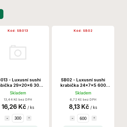
Kód:
SB013
Kód:
SB02
013 - Luxusní sushi
SB02 - Luxusní sushi
abička 29x20x6 300
krabička 24x7x5 600
Ks/Krt
Ks/Krt
Skladem
Skladem
13,44 Kč bez DPH
6,72 Kč bez DPH
16,26 Kč
8,13 Kč
/ ks
/ ks