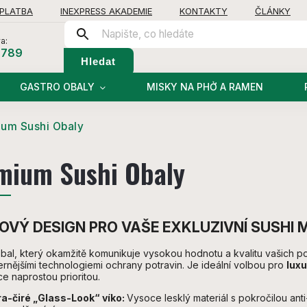
 PLATBA
INEXPRESS AKADEMIE
KONTAKTY
ČLÁNKY
a:
 789
Hledat
GASTRO OBALY
MISKY NA PHỞ A RAMEN
um Sushi Obaly
mium Sushi Obaly
OVÝ DESIGN PRO VAŠE EXKLUZIVNÍ SUSHI 
bal, který okamžitě komunikuje vysokou hodnotu a kvalitu vašich p
rnějšími technologiemi ochrany potravin. Je ideální volbou pro
luxu
e naprostou prioritou.
ra-čiré „Glass-Look“ víko:
Vysoce lesklý materiál s pokročilou ant