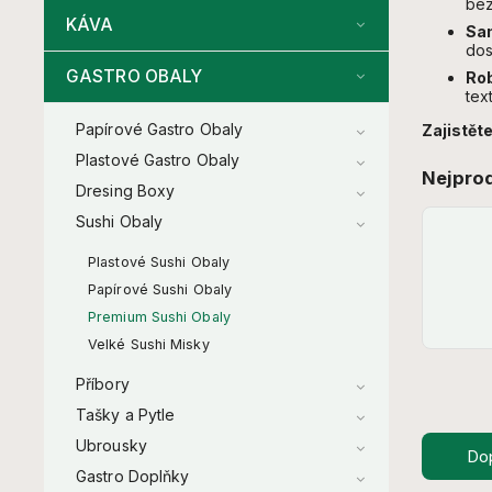
bez
KÁVA
Sam
dos
GASTRO OBALY
Rob
tex
Papírové Gastro Obaly
Zajistěte
Plastové Gastro Obaly
Nejpro
Dresing Boxy
Sushi Obaly
Plastové Sushi Obaly
Papírové Sushi Obaly
Premium Sushi Obaly
Velké Sushi Misky
Příbory
Tašky a Pytle
Ubrousky
Do
Gastro Doplňky