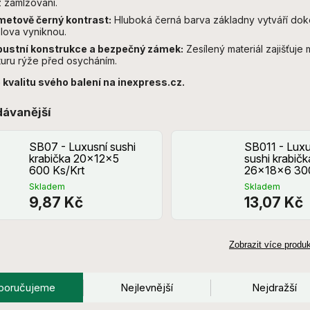
 zamlžování.
etově černý kontrast:
Hluboká černá barva základny vytváří doko
lova vyniknou.
ustní konstrukce a bezpečný zámek:
Zesílený materiál zajišťuje 
turu rýže před osycháním.
 kvalitu svého balení na inexpress.cz.
dávanější
SB07 - Luxusní sushi
SB011 - Luxu
krabička 20x12x5
sushi krabičk
600 Ks/Krt
26x18x6 300
Skladem
Skladem
9,87 Kč
13,07 Kč
Zobrazit více produ
poručujeme
Nejlevnější
Nejdražší