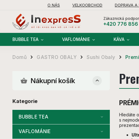
O NÁS
VELKOOBCHOD
DOPRAVA A
Zákaznická podpor
+420 776 856
BUBBLE TEA
VAFLOMÁNIE
KÁVA
Domů
GASTRO OBALY
Sushi Obaly
Premi
/
/
/
Pre
Nákupní košík
Kategorie
PRÉMI
Hledáte o
BUBBLE TEA
s nejmode
prezentac
VAFLOMÁNIE
Ult