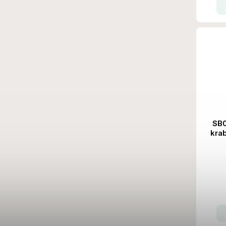
SB0
kra