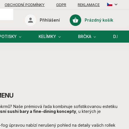
OBCHODNÍ PODMÍNKY
GDPR
REKLAMACE
Prázdný košík
Přihlášení
Nákupní
košík
POTISKY
KELÍMKY
BRČKA
D.I.Y R
MENU
okrmů? Naše prémiová řada kombinuje sofistikovanou estetiku
sní sushi bary a fine-dining koncepty
, u kterých je
i-fog úpravou nabízí nerušený pohled na detaily vašich rollek