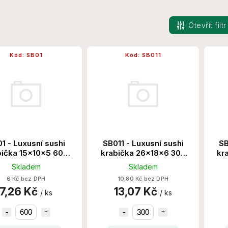
Otevřít filtr
Kód:
SB01
Kód:
SB011
1 - Luxusní sushi
SB011 - Luxusní sushi
SB
bička 15x10x5 600
krabička 26x18x6 300
kr
Ks/Krt
Ks/Krt
Skladem
Skladem
6 Kč bez DPH
10,80 Kč bez DPH
7,26 Kč
13,07 Kč
/ ks
/ ks