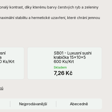
nalý kontrast, díky kterému barvy čerstvých ryb a zeleniny
maximální stabilitu a hermetické uzavření, které chrání jemnou
sní
SB01 - Luxusní sushi
a
krabička 15x10x5
 Ks/Krt
600 Ks/Krt
Skladem
7,26 Kč
ktů
Nejprodávanější
Abecedně