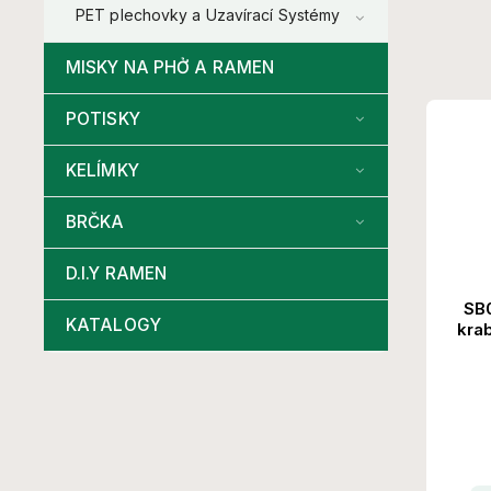
PET plechovky a Uzavírací Systémy
MISKY NA PHỞ A RAMEN
POTISKY
KELÍMKY
BRČKA
D.I.Y RAMEN
SB0
KATALOGY
kra