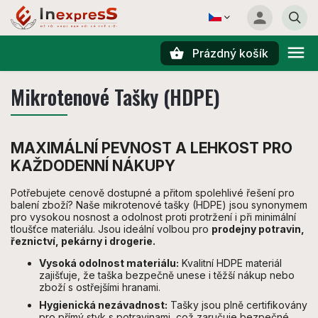
Prázdný košík
Hledat
Mikrotenové Tašky (HDPE)
MAXIMÁLNÍ PEVNOST A LEHKOST PRO
KAŽDODENNÍ NÁKUPY
Potřebujete cenově dostupné a přitom spolehlivé řešení pro
balení zboží? Naše mikrotenové tašky (HDPE) jsou synonymem
pro vysokou nosnost a odolnost proti protržení i při minimální
tloušťce materiálu. Jsou ideální volbou pro
prodejny potravin,
řeznictví, pekárny i drogerie.
Vysoká odolnost materiálu:
Kvalitní HDPE materiál
zajišťuje, že taška bezpečně unese i těžší nákup nebo
zboží s ostřejšími hranami.
Hygienická nezávadnost:
Tašky jsou plně certifikovány
pro přímý styk s potravinami, což zaručuje bezpečné