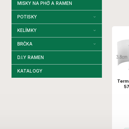
MISKY NA PHỞ A RAMEN
POTISKY
KELÍMKY
BRČKA
D.I.Y RAMEN
KATALOGY
Term
57