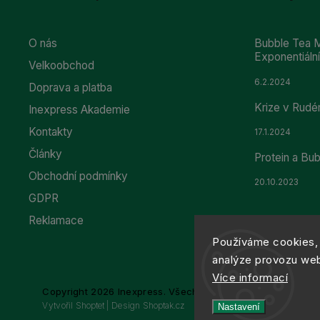
O nás
Bubble Tea M
Exponentiál
Velkoobchod
6.2.2024
Doprava a platba
Krize v Rudé
Inexpress Akademie
Kontakty
17.1.2024
Články
Protein a Bu
Obchodní podmínky
20.10.2023
GDPR
Reklamace
Používáme cookies, 
analýze provozu webu
Více informací
Copyright 2026
Inexpress
. Všechna práva vyhrazena.
Vytvořil
Shoptet
| Design
Shoptak.cz
Nastavení