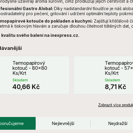
rodyšně uzavírají aroma surovin, čímž prodlužují jejich čerstvost a c
fesionální Gastro Alobal:
Díky nadstandardní tloušťce je náš aloba
ostradatelný pro pečení, grilování i udržení optimální teploty po
mopapírové kotouče do pokladen a kuchyní:
Zajišťují křišťálově 
šetrná k tiskovým hlavám a zaručuje dlouhou čitelnost tištěných dat, 
 kvalitu svého balení na inexpress.cz.
dávanější
Termopapírový
Termopapíro
kotouč - 80x80
kotouč - 57
Ks/Krt
Ks/Krt
Skladem
Skladem
40,66 Kč
8,71 Kč
Zobrazit více produ
poručujeme
Nejlevnější
Nejdražší