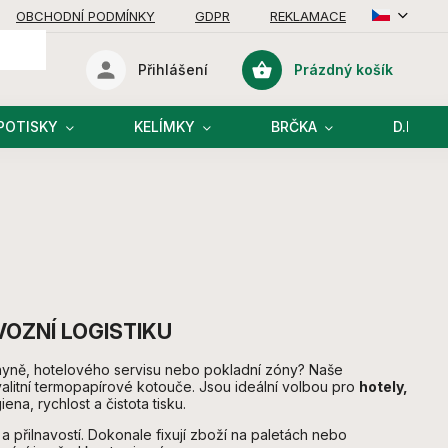
OBCHODNÍ PODMÍNKY
GDPR
REKLAMACE
Prázdný košík
Přihlášení
Nákupní
košík
POTISKY
KELÍMKY
BRČKA
D.I.Y R
VOZNÍ LOGISTIKU
uchyně, hotelového servisu nebo pokladní zóny? Naše
valitní termopapírové kotouče. Jsou ideální volbou pro
hotely,
iena, rychlost a čistota tisku.
a přilnavostí. Dokonale fixují zboží na paletách nebo