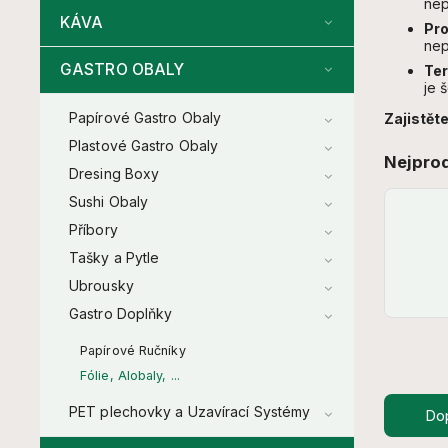
nep
KÁVA
Pro
nep
GASTRO OBALY
Ter
je 
Papírové Gastro Obaly
Zajistěte
Plastové Gastro Obaly
Nejpro
Dresing Boxy
Sushi Obaly
Příbory
Tašky a Pytle
Ubrousky
Gastro Doplňky
Papírové Ručníky
Fólie, Alobaly, ...
PET plechovky a Uzavírací Systémy
Do