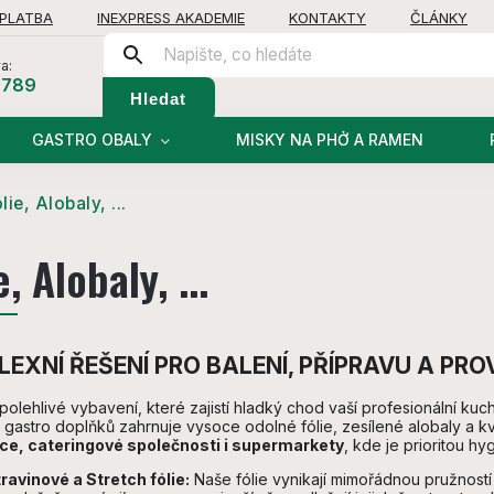
 PLATBA
INEXPRESS AKADEMIE
KONTAKTY
ČLÁNKY
a:
 789
Hledat
GASTRO OBALY
MISKY NA PHỞ A RAMEN
lie, Alobaly, ...
e, Alobaly, ...
EXNÍ ŘEŠENÍ PRO BALENÍ, PŘÍPRAVU A PRO
polehlivé vybavení, které zajistí hladký chod vaší profesionální k
 gastro doplňků zahrnuje vysoce odolné fólie, zesílené alobaly a k
ce, cateringové společnosti i supermarkety
, kde je prioritou hyg
ravinové a Stretch fólie:
Naše fólie vynikají mimořádnou pružností 