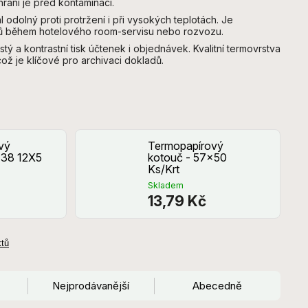
hrání je před kontaminací.
l odolný proti protržení i při vysokých teplotách. Je
krmů během hotelového room-servisu nebo rozvozu.
čistý a kontrastní tisk účtenek i objednávek. Kvalitní termovrstva
což je klíčové pro archivaci dokladů.
vý
Termopapírový
x38 12X5
kotouč - 57x50
Ks/Krt
Skladem
13,79 Kč
ktů
Nejprodávanější
Abecedně