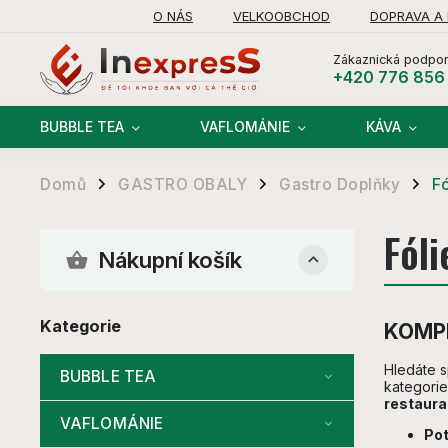
O NÁS
VELKOOBCHOD
DOPRAVA A
Zákaznická podpor
+420 776 856
BUBBLE TEA
VAFLOMÁNIE
KÁVA
Domů
GASTRO OBALY
Gastro Doplňky
Fó
/
/
/
Fóli
Nákupní košík
Kategorie
KOMPL
Hledáte s
BUBBLE TEA
kategorie
restaura
VAFLOMÁNIE
Pot