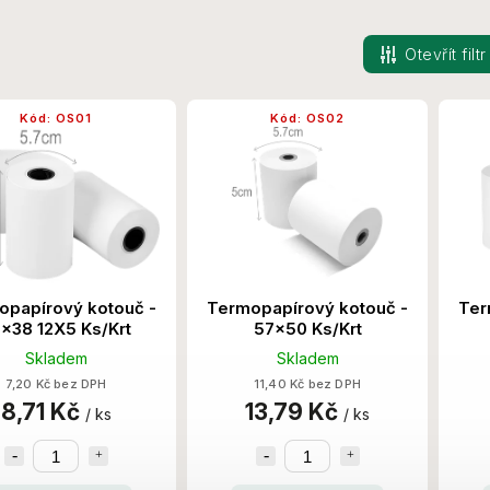
Otevřít filtr
Kód:
OS01
Kód:
OS02
opapírový kotouč -
Termopapírový kotouč -
Ter
x38 12X5 Ks/Krt
57x50 Ks/Krt
Skladem
Skladem
7,20 Kč bez DPH
11,40 Kč bez DPH
8,71 Kč
13,79 Kč
/ ks
/ ks