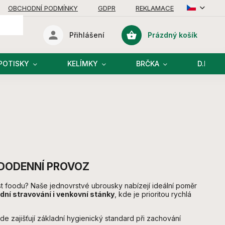
OBCHODNÍ PODMÍNKY
GDPR
REKLAMACE
Prázdný košík
Přihlášení
Nákupní
košík
POTISKY
KELÍMKY
BRČKA
D.I.Y R
ŽDODENNÍ PROVOZ
st foodu? Naše jednovrstvé ubrousky nabízejí ideální poměr
vodní stravování i venkovní stánky
, kde je prioritou rychlá
e zajišťují základní hygienický standard při zachování