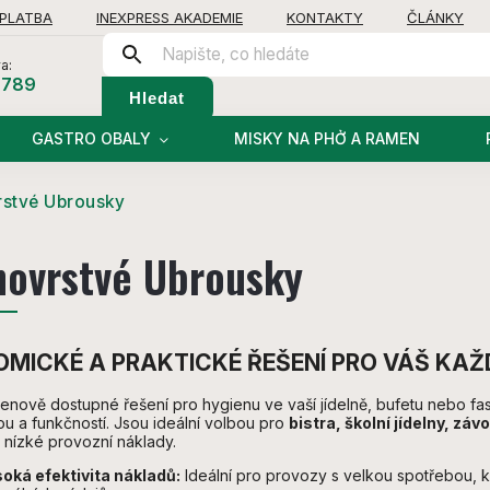
 PLATBA
INEXPRESS AKADEMIE
KONTAKTY
ČLÁNKY
a:
 789
Hledat
GASTRO OBALY
MISKY NA PHỞ A RAMEN
stvé Ubrousky
novrstvé Ubrousky
MICKÉ A PRAKTICKÉ ŘEŠENÍ PRO VÁŠ KA
enově dostupné řešení pro hygienu ve vaší jídelně, bufetu nebo fa
u a funkčností. Jsou ideální volbou pro
bistra, školní jídelny, zá
 nízké provozní náklady.
oká efektivita nákladů:
Ideální pro provozy s velkou spotřebou, kd