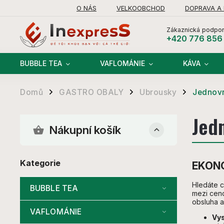
O NÁS
VELKOOBCHOD
DOPRAVA A
Zákaznická podpor
+420 776 856
BUBBLE TEA
VAFLOMÁNIE
KÁVA
Domů
GASTRO OBALY
Ubrousky
Jednovr
/
/
/
Jed
Nákupní košík
Kategorie
EKONO
Hledáte c
BUBBLE TEA
mezi ceno
obsluha a
VAFLOMÁNIE
Vys