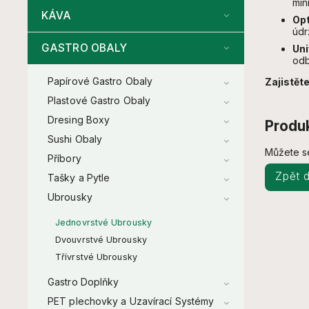
min
KÁVA
Opt
údr
GASTRO OBALY
Uni
odb
Papírové Gastro Obaly
Zajistěte
Plastové Gastro Obaly
Dresing Boxy
Produk
Sushi Obaly
Můžete se
Příbory
Zpět 
Tašky a Pytle
Ubrousky
Jednovrstvé Ubrousky
Dvouvrstvé Ubrousky
Třívrstvé Ubrousky
Gastro Doplňky
PET plechovky a Uzavírací Systémy