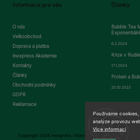
Informace pro vás
Články
O nás
Bubble Tea M
Exponentiál
Velkoobchod
6.2.2024
Doprava a platba
Krize v Rudé
Inexpress Akademie
Kontakty
17.1.2024
Články
Protein a Bu
Obchodní podmínky
20.10.2023
GDPR
Reklamace
Používáme cookies, 
analýze provozu webu
Více informací
Copyright 2026
Inexpress
. Všechna práva vyhrazena.