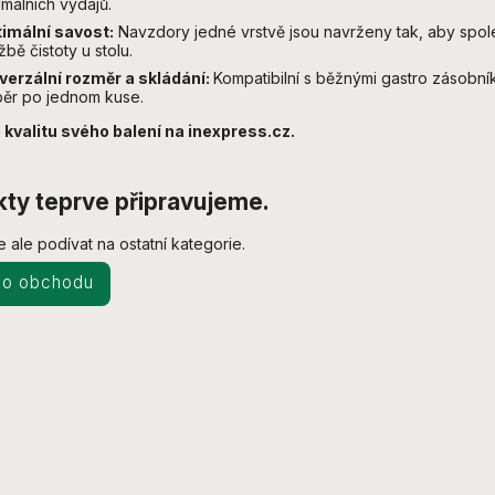
imálních výdajů.
imální savost:
Navzdory jedné vrstvě jsou navrženy tak, aby spol
žbě čistoty u stolu.
verzální rozměr a skládání:
Kompatibilní s běžnými gastro zásobník
ěr po jednom kuse.
 kvalitu svého balení na inexpress.cz.
ty teprve připravujeme.
 ale podívat na ostatní kategorie.
do obchodu