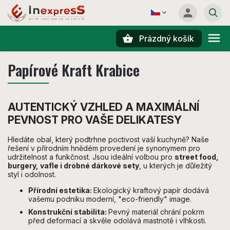
Prázdný košík
Hledat
Papírové Kraft Krabice
AUTENTICKÝ VZHLED A MAXIMÁLNÍ
PEVNOST PRO VAŠE DELIKATESY
Hledáte obal, který podtrhne poctivost vaší kuchyně? Naše
řešení v přírodním hnědém provedení je synonymem pro
udržitelnost a funkčnost. Jsou ideální volbou pro
street food,
burgery, vafle i drobné dárkové sety
, u kterých je důležitý
styl i odolnost.
Přírodní estetika:
Ekologický kraftový papír dodává
vašemu podniku moderní, "eco-friendly" image.
Konstrukční stabilita:
Pevný materiál chrání pokrm
před deformací a skvěle odolává mastnotě i vlhkosti.