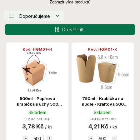
Zobrazit více produktů
Doporučujeme
Nejlevnější
Otevřít filtr
Nejdražší
Nejprodávanější
Kód:
HGM01-H
Kód:
HGM01-K
Abecedně
500ml - Papírová
750ml - Krabička na
krabička s uchy 500
nudle - Kraftová 500
Ks/Krt
Ks/Krt
Skladem
Skladem
3,12 Kč bez DPH
3,48 Kč bez DPH
3,78 Kč
4,21 Kč
/ ks
/ ks