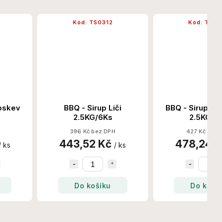
Kód:
TS0312
Kód:
TS031
skev
BBQ - Sirup Liči
BBQ - Sirup Hně
2.5KG/6Ks
2.5KG/6K
396 Kč bez DPH
427 Kč bez D
443,52 Kč
478,24 K
ks
/ ks
Do košíku
Do košíku