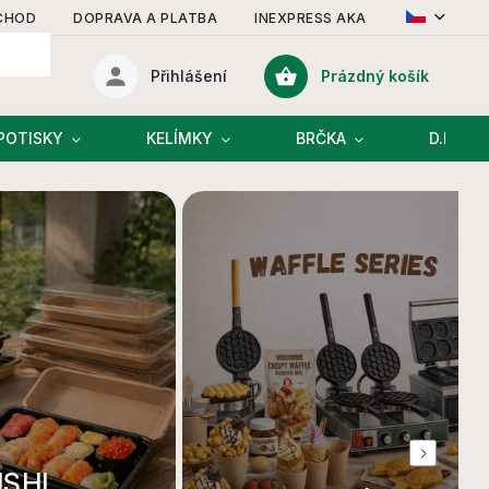
CHOD
DOPRAVA A PLATBA
INEXPRESS AKADEMIE
KONT
Prázdný košík
Přihlášení
Nákupní
košík
POTISKY
KELÍMKY
BRČKA
D.I.Y R
Next
USHI