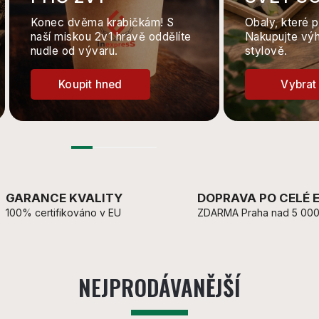
Konec dvěma krabičkám! S
Obaly, které p
naší miskou 2v1 hravě oddělíte
Nakupujte vý
nudle od vývaru.
stylově.
Koupit hned
Vybrat 
GARANCE KVALITY
DOPRAVA PO CELÉ 
100% certifikováno v EU
ZDARMA Praha nad 5 000
NEJPRODÁVANĚJŠÍ