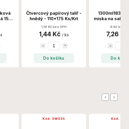
íková
Čtvercový papírový talíř -
1300ml183 - P
lá 150
hnědý - 110x175 Ks/Krt
miska na salát +
150 Set/K
H
1,19 Kč bez DPH
6 Kč bez D
1,44 Kč
7,26 K
ks
/ ks
Do košíku
Do koší
Previous
Next
Kód:
SW035
Kód:
SW0