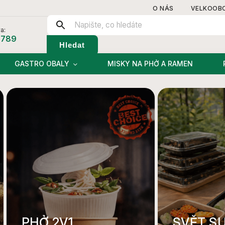
O NÁS
VELKOOB
a:
 789
Hledat
GASTRO OBALY
MISKY NA PHỞ A RAMEN
PHỞ 2V1
SVĚT S