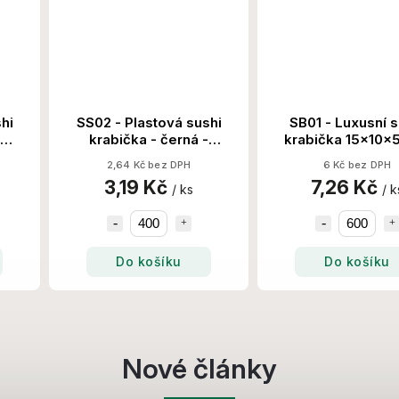
hi
SS02 - Plastová sushi
SB01 - Luxusní s
krabička - černá -
krabička 15x10x
Krt
217x92x50x50 400
Ks/Krt
2,64 Kč bez DPH
6 Kč bez DPH
Set/Krt
3,19 Kč
7,26 Kč
/ ks
/ k
Do košíku
Do košíku
Nové články