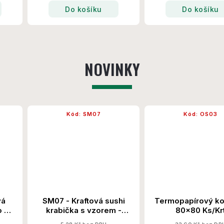
Do košíku
Do košíku
NOVINKY
Kód:
SM07
Kód:
OS03
vá
SM07 - Kraftová sushi
Termopapírový ko
o PP
krabička s vzorem -
80x80 Ks/Kr
242x153x24x50 600