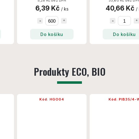
5,28 Kč bez DPH
33,60 Kč bez DP
Set/Krt
6,39 Kč
40,66 Kč
/ ks
/
Do košíku
Do košíku
Produkty ECO, BIO
Kód:
HGO04
Kód:
PIB35/4-