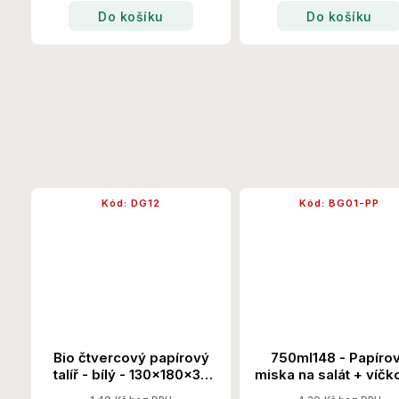
Do košíku
Do košíku
Kód:
DG12
Kód:
BG01-PP
Bio čtvercový papírový
750ml148 - Papíro
talíř - bílý - 130x180x30
miska na salát + víčk
1000 Ks/Krt
300 Set/Krt