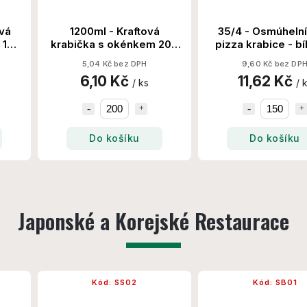
vá
1200ml - Kraftová
35/4 - Osmúheln
 150
krabička s okénkem 200
pizza krabice - bí
Ks/Krt
Ks/Krt
5,04 Kč bez DPH
9,60 Kč bez DP
6,10 Kč
11,62 Kč
/ ks
/ 
Do košíku
Do košíku
Japonské a Korejské Restaurace
Kód:
SS02
Kód:
SB01