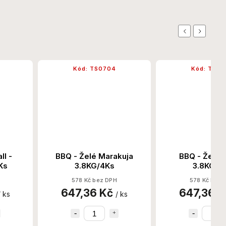
Previous
Next
Kód:
TS0704
Kód:
TS07
ll -
BBQ - Želé Marakuja
BBQ - Želé 
Ks
3.8KG/4Ks
3.8KG/4
578 Kč bez DPH
578 Kč bez 
647,36 Kč
647,36 
/ ks
/ ks