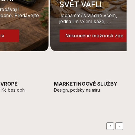
SVĚT VAFLÍ
rodávají!
hodně. Prodávejte
Jedna směs vládne všem,
jedna jim všem káže, ...
si
Nekonečné možnosti zde
EVROPĚ
MARKETINGOVÉ SLUŽBY
 Kč bez dph
Design, potisky na míru
Previous
Next