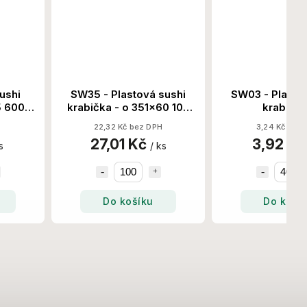
ushi
SW35 - Plastová sushi
SW03 - Plasto
5 600
krabička - o 351x60 100
krabička
Set/Krt
163x114x50x
22,32 Kč bez DPH
3,24 Kč bez
Set/Krt
27,01 Kč
3,92 K
s
/ ks
Do košíku
Do koší