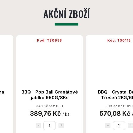
AKČNÍ ZBOŽÍ
Kód:
TS0658
Kód:
TS0112
na
BBQ - Pop Ball Granátové
BBQ - Crystal Ba
jablko 950G/8Ks
Třešeň 2KG/6
348 Kč bez DPH
509 Kč bez DPH
389,76 Kč
570,08 Kč
s
/ ks