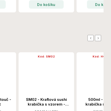
Do košíku
Do koší
Previous
Next
Kód:
SM02
Kód:
HGM0
touč -
SM02 - Kraftová sushi
500ml - Pap
t
krabička s vzorem -
krabička s u
220x91x24x50 600
Ks/Krt