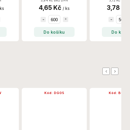
H
3,84 Kč bez DPH
3,12 Kč bez 
Set/Krt
4,65 Kč
3,78 K
 ks
/ ks
Do košíku
Do koší
Previous
Next
W
Kód:
DG05
Kód:
BG05