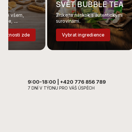
FLÍ
SVĚT BUBBLE TEA
ádne všem,
Získejte náskok s autentickými
káže, ...
surovinami.
možnosti zde
Vybrat ingredience
9:00-18:00 | +420 776 856 789
7 DNÍ V TÝDNU PRO VÁŠ ÚSPĚCH