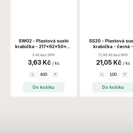
SW02 - Plastová sushi
SS20 - Plastová sus
0
krabička - 217x92x50x50
krabička - černá -
400 Set/Krt
250x250x50 100 Set/
3 Kč bez DPH
17,40 Kč bez DPH
3,63 Kč
21,05 Kč
/ ks
/ ks
Do košíku
Do košíku