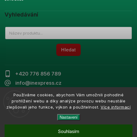
Vyhledávání
Hledat
+420 776 856 789
info@inexpress.cz
Používáme cookies, abychom Vám umožnili pohodlné
prohlížení webu a díky analýze provozu webu neustále
zlepšovali jeho funkce, výkon a použitelnost.
Více informací
Copyright 2026
Inexpress
. Všechna práva vyhrazena.
Vytvořil
Shoptet
| Design
Shoptak.cz
Nastavení
Souhlasím