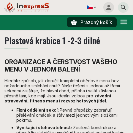
Prázdný košík
Hledat
Plastová krabice 1 -2-3 dilné
ORGANIZACE A ČERSTVOST VAŠEHO
MENU V JEDNOM BALENÍ
Hledáte způsob, jak doručit kompletní obědové menu bez
nežádoucího smíchání chutí? Naše řešení s jednou až třemi
sekcemi zajišťuje, že hlavní chod, příloha i salát zůstanou
přesně tam, kde mají. Jsou ideální volbou pro
závodní
stravování, fitness menu i rozvoz hotových jídel.
Fixní oddělení sekcí:
Pevné přepážky zabraňují
přelévání omáček a šťáv mezi jednotlivými složkami
pokrmu.
Vynikající stohovatelnost:
Zesílená konstrukce a
přesně lícující víčka umožňují bezpečné vrstvení krabic