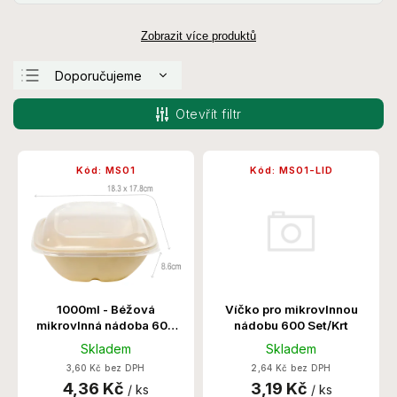
Zobrazit více produktů
Doporučujeme
Nejlevnější
Otevřít filtr
Nejdražší
Nejprodávanější
Kód:
MS01
Kód:
MS01-LID
Abecedně
Víčko pro mikrovlnnou
1000ml - Béžová
nádobu 600 Set/Krt
mikrovlnná nádoba 600
Set/Krt
Skladem
Skladem
2,64 Kč bez DPH
3,60 Kč bez DPH
3,19 Kč
4,36 Kč
/ ks
/ ks