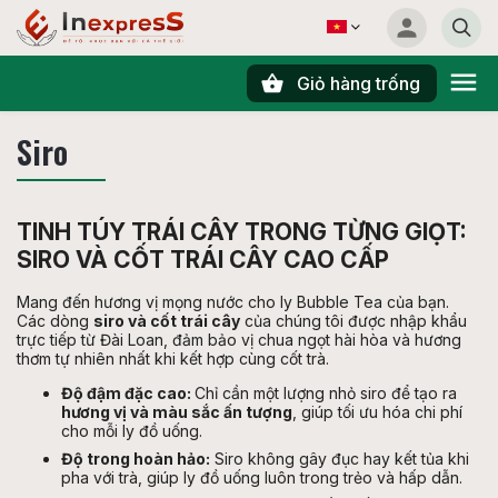
Giỏ hàng trống
Tìm kiếm
Siro
TINH TÚY TRÁI CÂY TRONG TỪNG GIỌT:
SIRO VÀ CỐT TRÁI CÂY CAO CẤP
Mang đến hương vị mọng nước cho ly Bubble Tea của bạn.
Các dòng
siro và cốt trái cây
của chúng tôi được nhập khẩu
trực tiếp từ Đài Loan, đảm bảo vị chua ngọt hài hòa và hương
thơm tự nhiên nhất khi kết hợp cùng cốt trà.
Độ đậm đặc cao:
Chỉ cần một lượng nhỏ siro để tạo ra
hương vị và màu sắc ấn tượng
, giúp tối ưu hóa chi phí
cho mỗi ly đồ uống.
Độ trong hoàn hảo:
Siro không gây đục hay kết tủa khi
pha với trà, giúp ly đồ uống luôn trong trẻo và hấp dẫn.