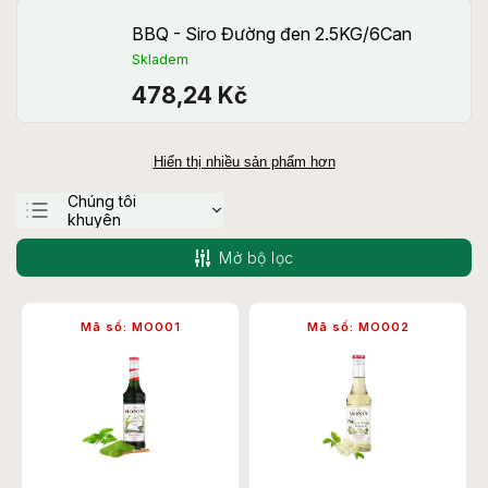
BBQ - Siro Đường đen 2.5KG/6Can
Skladem
478,24 Kč
Hiển thị nhiều sản phẩm hơn
Chúng tôi
khuyên
Ít tốn kém nhất
Mở bộ lọc
Đắt nhất
Bán chạy nhất
Mã số:
MO001
Mã số:
MO002
theo thứ tự abc