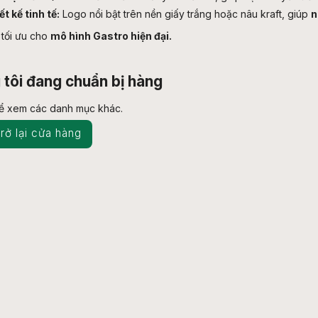
ết kế tinh tế:
Logo nổi bật trên nền giấy trắng hoặc nâu kraft, giúp
n
 tối ưu cho
mô hình Gastro hiện đại.
tôi đang chuẩn bị hàng
hể xem các danh mục khác.
rở lại cửa hàng