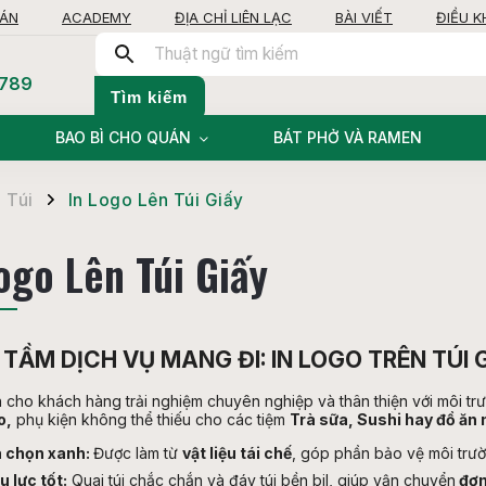
OÁN
ACADEMY
ĐỊA CHỈ LIÊN LẠC
BÀI VIẾT
ĐIỀU 
 789
Tìm kiếm
BAO BÌ CHO QUÁN
BÁT PHỞ VÀ RAMEN
 Túi
In Logo Lên Túi Giấy
/
ogo Lên Túi Giấy
TẦM DỊCH VỤ MANG ĐI: IN LOGO TRÊN TÚI
cho khách hàng trải nghiệm chuyên nghiệp và thân thiện với môi trư
o,
phụ kiện không thể thiếu cho các tiệm
Trà sữa, Sushi hay đồ ăn
 chọn xanh:
Được làm từ
vật liệu tái chế
, góp phần bảo vệ môi trườ
u lực tốt:
Quai túi chắc chắn và đáy túi bền bil, giúp vận chuyển
đơn