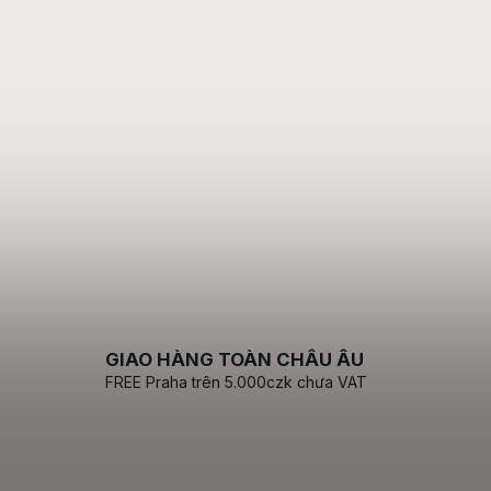
GIAO HÀNG TOÀN CHÂU ÂU
FREE Praha trên 5.000czk chưa VAT