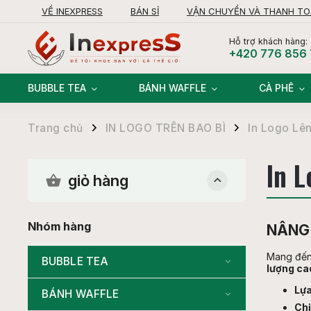
VỀ INEXPRESS
BÁN SỈ
VẬN CHUYỂN VÀ THANH T
KHIẾU NẠI
Hỗ trợ khách hàng:
+420 776 856
BUBBLE TEA
BÁNH WAFFLE
CÀ PHÊ
Trang chủ
IN LOGO TRÊN BAO BÌ
In Logo Lên
/
/
In L
giỏ hàng
Nhóm hàng
NÂNG 
Mang đến 
BUBBLE TEA
lượng ca
Lựa
BÁNH WAFFLE
Chị