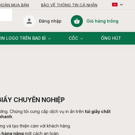
KHOẢN MUA BÁN
BẢO VỆ THÔNG TIN CÁ NHÂN
Giỏ hàng trống
Đăng nhập
giỏ
hàng
IN LOGO TRÊN BAO BÌ
CỐC
ỐNG HÚT
 GIẤY CHUYÊN NGHIỆP
ờng. Chúng tôi cung cấp dịch vụ in ấn trên
túi giấy chất
 nhanh
.
ng và tạo thiện cảm với khách hàng.
 hàng nặng
một cách an toàn.