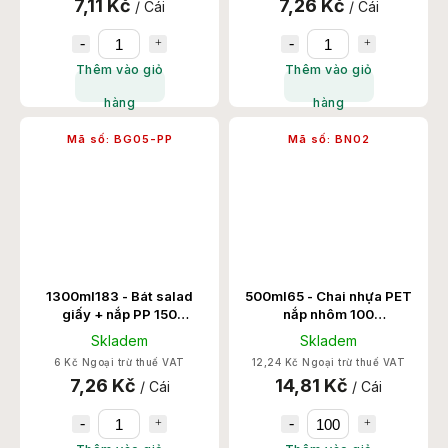
7,11 Kč
7,26 Kč
/ Cái
/ Cái
Thêm vào giỏ
Thêm vào giỏ
hàng
hàng
Mã số:
BG05-PP
Mã số:
BN02
1300ml183 - Bát salad
500ml65 - Chai nhựa PET
giấy + nắp PP 150
nắp nhôm 100
Set/Thùng
Chiếc/Thùng
Skladem
Skladem
6 Kč Ngoại trừ thuế VAT
12,24 Kč Ngoại trừ thuế VAT
7,26 Kč
14,81 Kč
/ Cái
/ Cái