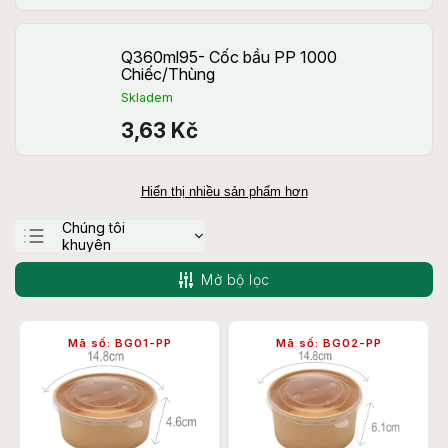
Q360ml95- Cốc bầu PP 1000
Chiếc/Thùng
Skladem
3,63 Kč
Hiển thị nhiều sản phẩm hơn
Chúng tôi
khuyên
Ít tốn kém nhất
Mở bộ lọc
Đắt nhất
Bán chạy nhất
Mã số:
BG01-PP
Mã số:
BG02-PP
theo thứ tự abc