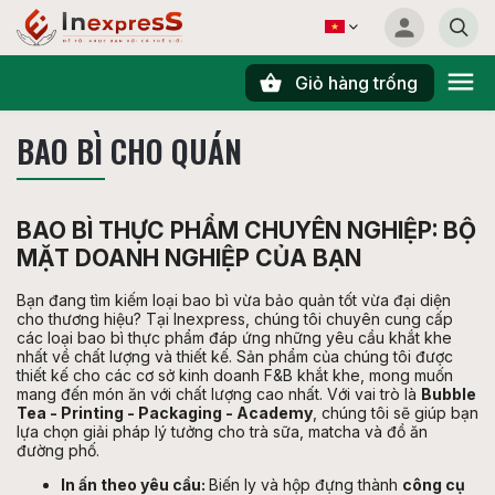
Giỏ hàng trống
Tìm kiếm
BAO BÌ CHO QUÁN
BAO BÌ THỰC PHẨM CHUYÊN NGHIỆP: BỘ
MẶT DOANH NGHIỆP CỦA BẠN
Bạn đang tìm kiếm loại bao bì vừa bảo quản tốt vừa đại diện
cho thương hiệu? Tại Inexpress, chúng tôi chuyên cung cấp
các loại bao bì thực phẩm đáp ứng những yêu cầu khắt khe
nhất về chất lượng và thiết kế. Sản phẩm của chúng tôi được
thiết kế cho các cơ sở kinh doanh F&B khắt khe, mong muốn
mang đến món ăn với chất lượng cao nhất. Với vai trò là
Bubble
Tea - Printing - Packaging - Academy
, chúng tôi sẽ giúp bạn
lựa chọn giải pháp lý tưởng cho trà sữa, matcha và đồ ăn
đường phố.
In ấn theo yêu cầu:
Biến ly và hộp đựng thành
công cụ