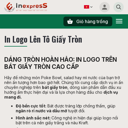
Giỏ hàng trống
Tìm kiếm
In Logo Lên Tô Giấy Tròn
DÁNG TRÒN HOÀN HẢO: IN LOGO TRÊN
BÁT GIẤY TRÒN CAO CẤP
Hãy để những món Poke Bowl, salad hay mì nước của bạn trở
nên ấn tượng hơn bao giờ hết. Chúng tôi cung cấp dịch vụ in ấn
chuyên nghiệp trên
bát giấy tròn
, dòng sản phẩm dẫn đầu xu
hướng ẩm thực hiện đại và là lựa chọn hàng đầu cho
dịch vụ
mang đi.
Độ bền cực tốt:
Bát được tráng lớp chống thấm, giúp
ngăn rò rỉ nước và dầu mỡ
tuyệt đối.
Hình ảnh sắc nét:
Công nghệ in hiện đại giúp logo nổi
bật trên cả nền giấy trắng và nâu Kraft.