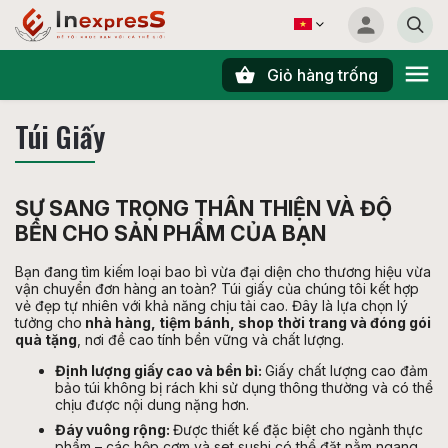
Giỏ hàng trống
Tìm kiếm
Túi Giấy
SỰ SANG TRỌNG THÂN THIỆN VÀ ĐỘ
BỀN CHO SẢN PHẨM CỦA BẠN
Bạn đang tìm kiếm loại bao bì vừa đại diện cho thương hiệu vừa
vận chuyển đơn hàng an toàn? Túi giấy của chúng tôi kết hợp
vẻ đẹp tự nhiên với khả năng chịu tải cao. Đây là lựa chọn lý
tưởng cho
nhà hàng, tiệm bánh, shop thời trang và đóng gói
quà tặng
, nơi đề cao tính bền vững và chất lượng.
Định lượng giấy cao và bền bỉ:
Giấy chất lượng cao đảm
bảo túi không bị rách khi sử dụng thông thường và có thể
chịu được nội dung nặng hơn.
Đáy vuông rộng:
Được thiết kế đặc biệt cho ngành thực
phẩm – các hộp cơm và set sushi có thể đặt nằm ngang,