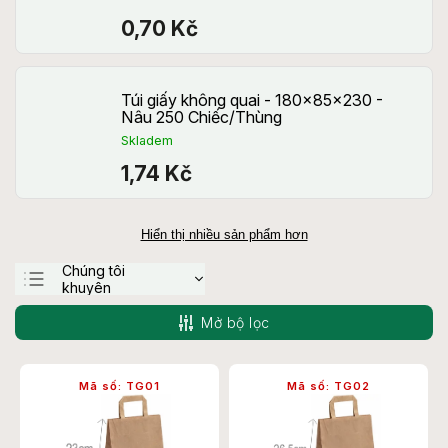
0,70 Kč
Túi giấy không quai - 180x85x230 -
Nâu 250 Chiếc/Thùng
Skladem
1,74 Kč
Hiển thị nhiều sản phẩm hơn
Chúng tôi
khuyên
Ít tốn kém nhất
Mở bộ lọc
Đắt nhất
Bán chạy nhất
Mã số:
TG01
Mã số:
TG02
theo thứ tự abc