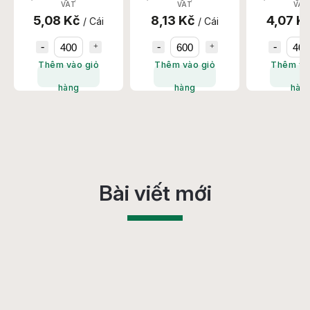
Set/Thùng
Chiếc/Thùng
400 Set/
VAT
VAT
VAT
5,08 Kč
8,13 Kč
4,07 K
/ Cái
/ Cái
Thêm vào giỏ
Thêm vào giỏ
Thêm và
hàng
hàng
hàn
Bài viết mới