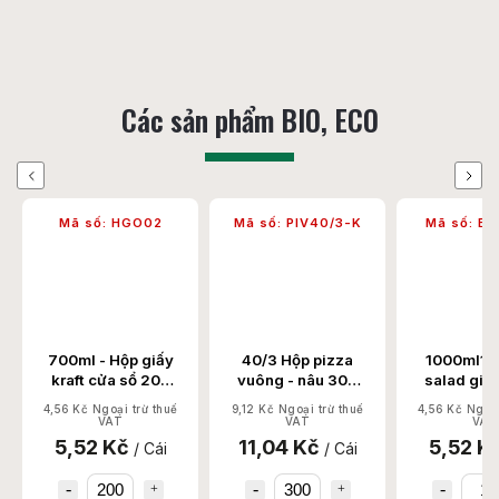
Các sản phẩm BIO, ECO
Previous
Next
Mã số:
HGO02
Mã số:
PIV40/3-K
Mã số:
BG
700ml - Hộp giấy
40/3 Hộp pizza
1000ml148
kraft cửa sổ 200
vuông - nâu 300
salad giấ
Chiếc/Thùng
Chiếc/Thùng
PP 300 Se
4,56 Kč Ngoại trừ thuế
9,12 Kč Ngoại trừ thuế
4,56 Kč Ngoại
VAT
VAT
VAT
5,52 Kč
11,04 Kč
5,52 K
/ Cái
/ Cái