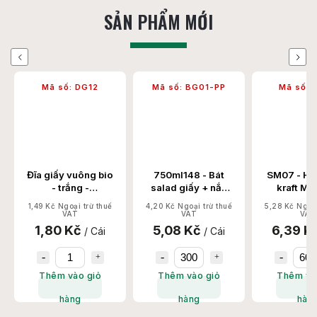
SẢN PHẨM MỚI
Previous
Next
Mã số:
DG12
Mã số:
BG01-PP
Mã số:
SM
Đĩa giấy vuông bio
750ml148 - Bát
SM07 - Hộp 
- trắng -
salad giấy + nắp
kraft MOTI
130x180x30 1000
PP 300 Set/Thùng
242x153x2
1,49 Kč Ngoại trừ thuế
4,20 Kč Ngoại trừ thuế
5,28 Kč Ngoại tr
Chiếc/Thùng
600 Set/Th
VAT
VAT
VAT
1,80 Kč
5,08 Kč
6,39 Kč
/ Cái
/ Cái
/
Thêm vào giỏ
Thêm vào giỏ
Thêm vào 
hàng
hàng
hàng