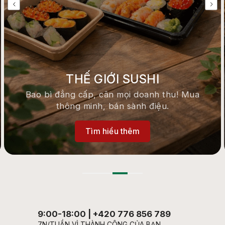
Previous
Next
THẾ GIỚI SUSHI
Bao bì đẳng cấp, cân mọi doanh thu! Mua
thông minh, bán sành điệu.
Tìm hiểu thêm
9:00-18:00 | +420 776 856 789
7N/TUẦN VÌ THÀNH CÔNG CỦA BẠN