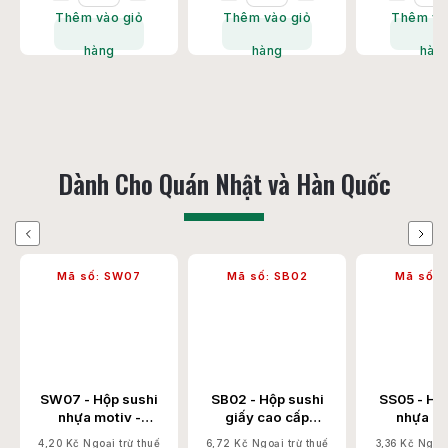
Thêm vào giỏ
Thêm vào giỏ
Thêm và
hàng
hàng
hàn
Dành Cho Quán Nhật và Hàn Quốc
Previous
Next
Mã số:
SW07
Mã số:
SB02
Mã số:
SW07 - Hộp sushi
SB02 - Hộp sushi
SS05 - Hộ
nhựa motiv -
giấy cao cấp
nhựa - đ
240x150x50 400
24x7x5 600
187x130x
4,20 Kč Ngoại trừ thuế
6,72 Kč Ngoại trừ thuế
3,36 Kč Ngoại