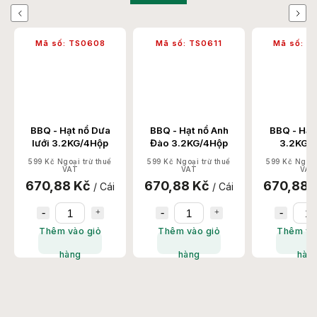
Previous
Next
0608
Mã số:
TS0611
Mã số:
TS0603
Mã
ổ Dưa
BBQ - Hạt nổ Anh
BBQ - Hạt nổ Vải
BBQ
/4Hộp
Đào 3.2KG/4Hộp
3.2KG/4Hộp
rừ thuế
599 Kč Ngoại trừ thuế
599 Kč Ngoại trừ thuế
578 
VAT
VAT
č
670,88 Kč
670,88 Kč
64
/ Cái
/ Cái
/ Cái
giỏ
Thêm vào giỏ
Thêm vào giỏ
T
hàng
hàng