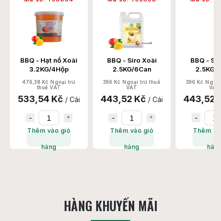
BBQ - Siro Xoài
BBQ - Siro Đào
BBQ - Hạt
2.5KG/6Can
2.5KG/6Can
3.2KG
396 Kč Ngoại trừ thuế
396 Kč Ngoại trừ thuế
599 Kč Ngoạ
VAT
VAT
VA
443,52 Kč
443,52 Kč
670,88
/ Cái
/ Cái
Thêm vào giỏ
Thêm vào giỏ
Thêm v
hàng
hàng
hà
HÀNG KHUYẾN MÃI