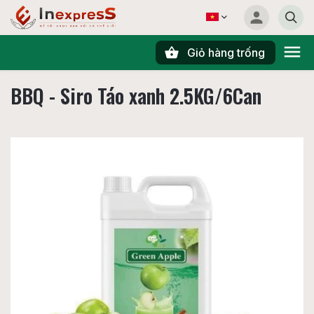
Giỏ hàng trống
Tìm kiếm
BBQ - Siro Táo xanh 2.5KG/6Can