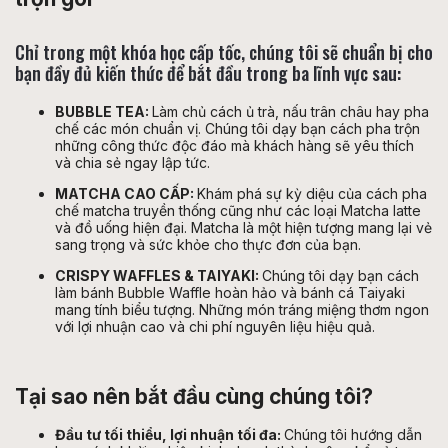
Chỉ trong một khóa học cấp tốc, chúng tôi sẽ chuẩn bị cho
bạn đầy đủ kiến thức để bắt đầu trong ba lĩnh vực sau:
BUBBLE TEA:
Làm chủ cách ủ trà, nấu trân châu hay pha
chế các món chuẩn vị. Chúng tôi dạy bạn cách pha trộn
những công thức độc đáo mà khách hàng sẽ yêu thích
và chia sẻ ngay lập tức.
MATCHA CAO CẤP:
Khám phá sự kỳ diệu của cách pha
chế matcha truyền thống cũng như các loại Matcha latte
và đồ uống hiện đại. Matcha là một hiện tượng mang lại vẻ
sang trọng và sức khỏe cho thực đơn của bạn.
CRISPY WAFFLES & TAIYAKI:
Chúng tôi dạy bạn cách
làm bánh Bubble Waffle hoàn hảo và bánh cá Taiyaki
mang tính biểu tượng. Những món tráng miệng thơm ngon
với lợi nhuận cao và chi phí nguyên liệu hiệu quả.
Tại sao nên bắt đầu cùng chúng tôi?
Đầu tư tối thiểu, lợi nhuận tối đa:
Chúng tôi hướng dẫn