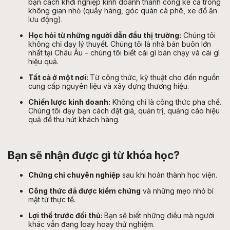
bạn cách khởi nghiệp kinh doanh thành công kể cả trong
không gian nhỏ (quầy hàng, góc quán cà phê, xe đồ ăn
lưu động).
Học hỏi từ những người dẫn đầu thị trường:
Chúng tôi
không chỉ dạy lý thuyết. Chúng tôi là nhà bán buôn lớn
nhất tại Châu Âu – chúng tôi biết cái gì bán chạy và cái gì
hiệu quả.
Tất cả ở một nơi:
Từ công thức, kỹ thuật cho đến nguồn
cung cấp nguyên liệu và xây dựng thương hiệu.
Chiến lược kinh doanh:
Không chỉ là công thức pha chế.
Chúng tôi dạy bạn cách đặt giá, quản trị, quảng cáo hiệu
quả để thu hút khách hàng.
Bạn sẽ nhận được gì từ khóa học?
Chứng chỉ chuyên nghiệp
sau khi hoàn thành học viện.
Công thức đã được kiểm chứng
và những mẹo nhỏ bí
mật từ thực tế.
Lợi thế trước đối thủ:
Bạn sẽ biết những điều mà người
khác vẫn đang loay hoay thử nghiệm.