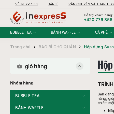
VỀ INEXPRESS
BÁN SỈ
VẬN CHUYỂN VÀ THANH T
KHIẾU NẠI
Hỗ trợ khách hàng:
+420 776 856
BUBBLE TEA
BÁNH WAFFLE
CÀ PHÊ
Trang chủ
BAO BÌ CHO QUÁN
Hộp đựng Sush
/
/
Hộp
giỏ hàng
Nhóm hàng
TRÌNH
Bạn đang 
BUBBLE TEA
năng, giú
chiếm một
BÁNH WAFFLE
Nắp