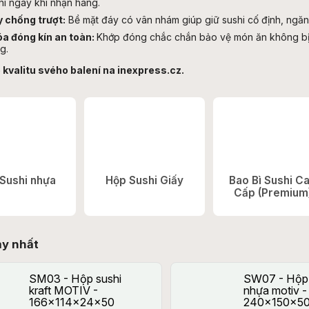
hi ngay khi nhận hàng.
 chống trượt:
Bề mặt đáy có vân nhám giúp giữ sushi cố định, ngăn
a đóng kín an toàn:
Khớp đóng chắc chắn bảo vệ món ăn không bị kh
g.
 kvalitu svého balení na inexpress.cz.
Sushi nhựa
Hộp Sushi Giấy
Bao Bì Sushi C
Cấp (Premium
ạy nhất
SM03 - Hộp sushi
SW07 - Hộp 
kraft MOTIV -
nhựa motiv -
166x114x24x50
240x150x50