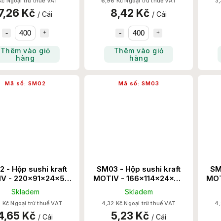
Kč Ngoại trừ thuế VAT
6,96 Kč Ngoại trừ thuế VAT
3,
7,26 Kč
8,42 Kč
/ Cái
/ Cái
Thêm vào giỏ
Thêm vào giỏ
hàng
hàng
Mã số:
SM02
Mã số:
SM03
 - Hộp sushi kraft
SM03 - Hộp sushi kraft
SM
V - 220x91x24x50
MOTIV - 166x114x24x50
MOT
600 Set/Thùng
600 Set/Thùng
Skladem
Skladem
 Kč Ngoại trừ thuế VAT
4,32 Kč Ngoại trừ thuế VAT
4,
4,65 Kč
5,23 Kč
/ Cái
/ Cái