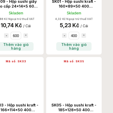
09 - Hộp sushi giấy
SK01 - Hộp sushi kraft -
o cấp 24x14x5 600
160x89x50 400
Chiếc/Thùng
Set/Thùng
Skladem
Skladem
88 Kč Ngoại trừ thuế VAT
4,32 Kč Ngoại trừ thuế VAT
10,74 Kč
5,23 Kč
/ Cái
/ Cái
Thêm vào giỏ
Thêm vào giỏ
hàng
hàng
Mã số:
SK03
Mã số:
SK05
3 - Hộp sushi kraft -
SK05 - Hộp sushi kraft -
166x114x50 400
185x128x50 400