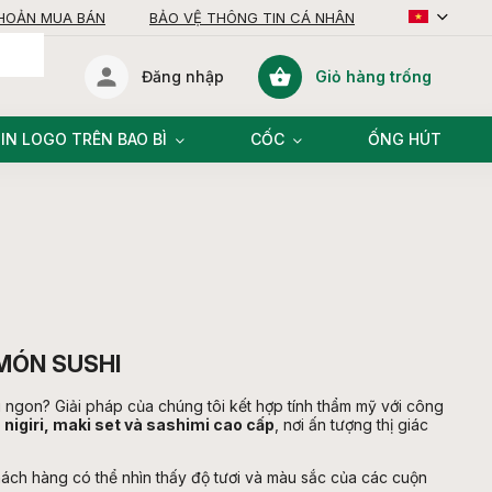
KHOẢN MUA BÁN
BẢO VỆ THÔNG TIN CÁ NHÂN
Giỏ hàng trống
Đăng nhập
giỏ
hàng
IN LOGO TRÊN BAO BÌ
CỐC
ỐNG HÚT
 MÓN SUSHI
 ngon? Giải pháp của chúng tôi kết hợp tính thẩm mỹ với công
o
nigiri, maki set và sashimi cao cấp
, nơi ấn tượng thị giác
h hàng có thể nhìn thấy độ tươi và màu sắc của các cuộn