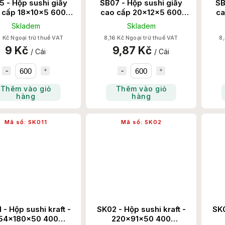
 - Hộp sushi giấy
SB07 - Hộp sushi giấy
SB
 cấp 18x10x5 600
cao cấp 20x12x5 600
ca
Chiếc/Thùng
Chiếc/Thùng
Skladem
Skladem
 Kč Ngoại trừ thuế VAT
8,16 Kč Ngoại trừ thuế VAT
8,
9 Kč
9,87 Kč
/ Cái
/ Cái
Thêm vào giỏ
Thêm vào giỏ
hàng
hàng
Mã số:
SK011
Mã số:
SK02
 - Hộp sushi kraft -
SK02 - Hộp sushi kraft -
SK0
54x180x50 400
220x91x50 400