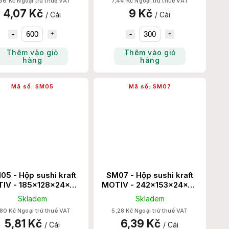
36 Kč Ngoại trừ thuế VAT
7,44 Kč Ngoại trừ thuế VAT
4,07 Kč
9 Kč
/ Cái
/ Cái
Thêm vào giỏ
Thêm vào giỏ
hàng
hàng
Mã số:
SM05
Mã số:
SM07
05 - Hộp sushi kraft
SM07 - Hộp sushi kraft
IV - 185x128x24x50
MOTIV - 242x153x24x50
600 Set/Thùng
600 Set/Thùng
Skladem
Skladem
80 Kč Ngoại trừ thuế VAT
5,28 Kč Ngoại trừ thuế VAT
5,81 Kč
6,39 Kč
/ Cái
/ Cái