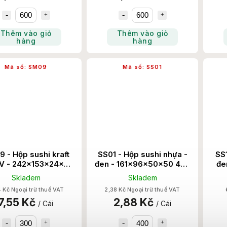
Thêm vào giỏ
Thêm vào giỏ
hàng
hàng
Mã số:
SM09
Mã số:
SS01
 - Hộp sushi kraft
SS01 - Hộp sushi nhựa -
SS1
V - 242x153x24x50
đen - 161x96x50x50 400
đe
300 Set/Thùng
Set/Thùng
Skladem
Skladem
 Kč Ngoại trừ thuế VAT
2,38 Kč Ngoại trừ thuế VAT
7,55 Kč
2,88 Kč
/ Cái
/ Cái