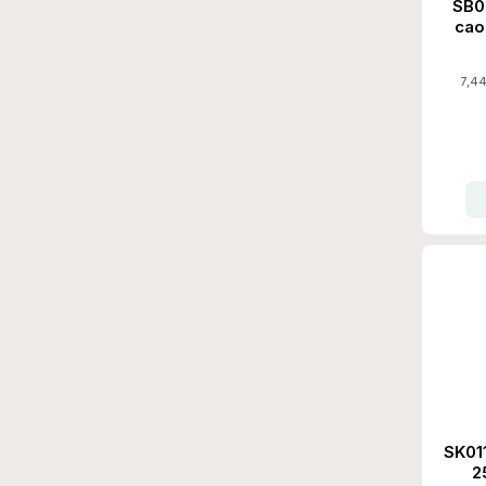
SB05
cao
7,44
SK011
2