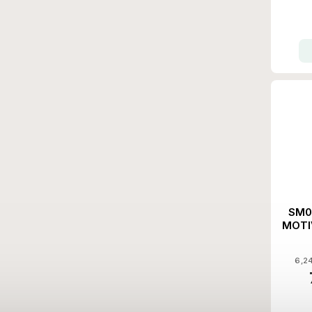
SM09
MOTI
6,24