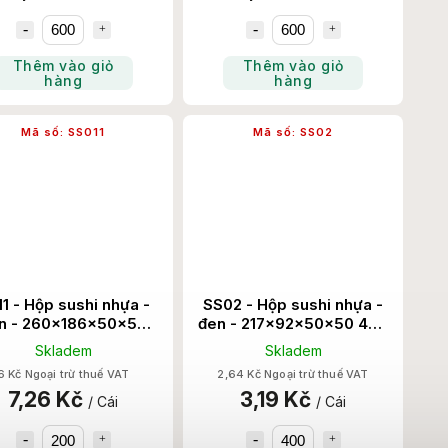
Thêm vào giỏ
Thêm vào giỏ
hàng
hàng
Mã số:
SS011
Mã số:
SS02
1 - Hộp sushi nhựa -
SS02 - Hộp sushi nhựa -
n - 260x186x50x50
đen - 217x92x50x50 400
200 Set/Thùng
Set/Thùng
Skladem
Skladem
6 Kč Ngoại trừ thuế VAT
2,64 Kč Ngoại trừ thuế VAT
7,26 Kč
3,19 Kč
/ Cái
/ Cái