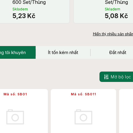
600 Set/Thùng
Set/Thùng
Skladem
Skladem
5,23 Kč
5,08 Kč
Hiển thị nhiều sản ph
g tôi khuyên
Ít tốn kém nhất
Đắt nhất
Mở bộ lọc
Mã số:
SB01
Mã số:
SB011