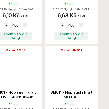
Set/Thùng
Set/Thùng
Skladem
Skladem
04 Kč Ngoại trừ thuế VAT
5,52 Kč Ngoại trừ thuế VAT
6,10 Kč
6,68 Kč
/ Cái
/ Cái
Thêm vào giỏ
Thêm vào giỏ
hàng
hàng
Mã số:
SM01
Mã số:
SM011
01 - Hộp sushi kraft
SM011 - Hộp sushi kraft
TIV- 160x89x24x50
MOTIV -
600 Set/Thùng
254x180x24x50 300
Skladem
Skladem
Set/Thùng