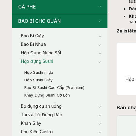
sus
CÀ PHÊ
Đáy
Khó
BAO BÌ CHO QUÁN
hàn
Zajistěte
Bao Bì Giấy
Bao Bì Nhựa
Hộp Đựng Nước Sốt
Hộp đựng Sushi
Hộp Sushi nhựa
Hộp 
Hộp Sushi Giấy
Bao Bì Sushi Cao Cấp (Premium)
Khay Đựng Sushi Cỡ Lớn
Bộ dụng cụ ăn uống
Bán ch
Túi và Túi Đựng Rác
Khăn Giấy
Phụ Kiện Gastro