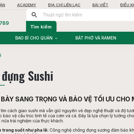
OÁN
ACADEMY
ĐỊA CHỈ LIÊN LẠC
BÀI VIẾT
ĐIỀU 
 789
Tìm kiếm
BAO BÌ CHO QUÁN
BÁT PHỞ VÀ RAMEN
i
 đựng Sushi
 BÀY SANG TRỌNG VÀ BẢO VỆ TỐI ƯU CHO
tìm cách giao sushi mà vẫn giữ nguyên vẻ đẹp nghệ thuật và độ tươi
p bảo vệ cấu trúc tinh tế của cơm và cá. Đây là lựa chọn lý tưởng ch
 nửa trải nghiệm của thực khách.
 trong suốt như pha lê:
Công nghệ chống đọng sương đảm bảo khác