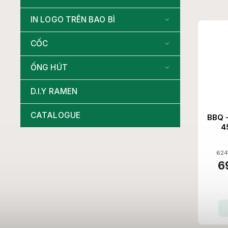
IN LOGO TRÊN BAO BÌ
CỐC
ỐNG HÚT
D.I.Y RAMEN
CATALOGUE
BBQ -
4
624
6