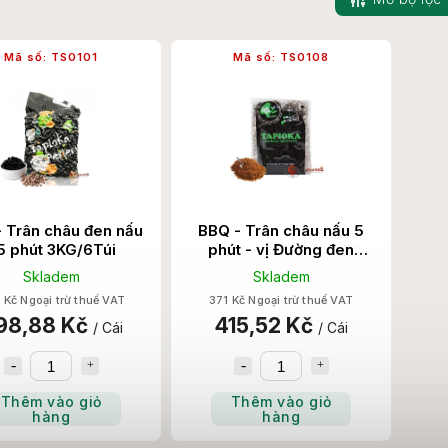
Mã số:
TS0101
Mã số:
TS0108
 Trân châu đen nấu
BBQ - Trân châu nấu 5
5 phút 3KG/6Túi
phút - vị Đường đen
1KG/12Túi
Skladem
Skladem
 Kč Ngoại trừ thuế VAT
371 Kč Ngoại trừ thuế VAT
98,88 Kč
415,52 Kč
/ Cái
/ Cái
Thêm vào giỏ
Thêm vào giỏ
hàng
hàng