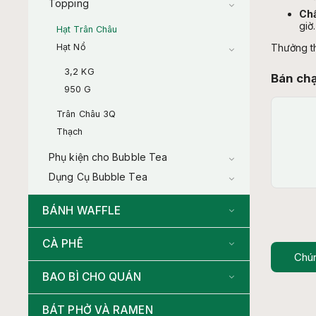
Topping
Chấ
giờ.
Hạt Trân Châu
Hạt Nổ
Thưởng th
3,2 KG
Bán ch
950 G
Trân Châu 3Q
Thạch
Phụ kiện cho Bubble Tea
Dụng Cụ Bubble Tea
BÁNH WAFFLE
CÀ PHÊ
Chún
BAO BÌ CHO QUÁN
BÁT PHỞ VÀ RAMEN