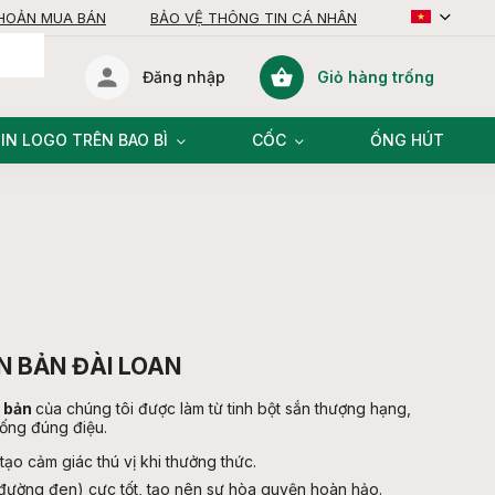
KHOẢN MUA BÁN
BẢO VỆ THÔNG TIN CÁ NHÂN
Giỏ hàng trống
Đăng nhập
giỏ
hàng
IN LOGO TRÊN BAO BÌ
CỐC
ỐNG HÚT
N BẢN ĐÀI LOAN
n bản
của chúng tôi được làm từ tinh bột sắn thượng hạng,
hống đúng điệu.
 tạo cảm giác thú vị khi thưởng thức.
à đường đen) cực tốt, tạo nên sự hòa quyện hoàn hảo.