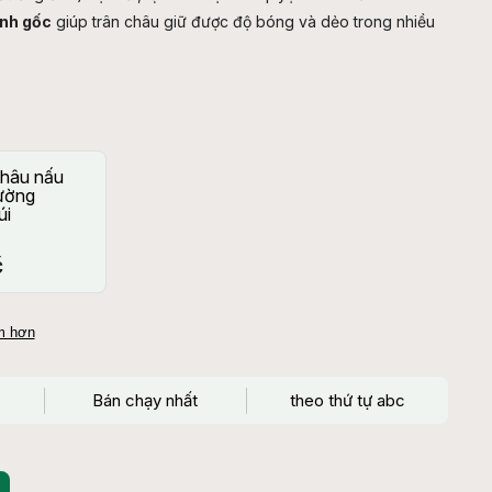
ính gốc
giúp trân châu giữ được độ bóng và dẻo trong nhiều
châu nấu
Đường
úi
č
ẩm hơn
Bán chạy nhất
theo thứ tự abc