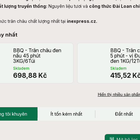
t lượng truyền thống:
Nguyên liệu tươi và
công thức Đài Loan ch
ức trân châu chất lượng nhất tại
inexpress.cz.
ạy nhất
BBQ - Trân châu đen
BBQ - Trân 
nấu 45 phút
5 phút - vị 
3KG/6Túi
đen 1KG/12T
Skladem
Skladem
698,88 Kč
415,52 K
Hiển thị nhiều sản ph
g tôi khuyên
Ít tốn kém nhất
Đắt nhất
Mở bộ lọc