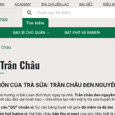
OÁN
ACADEMY
ĐỊA CHỈ LIÊN LẠC
BÀI VIẾT
ĐIỀU 
 789
Tìm kiếm
BAO BÌ CHO QUÁN
BÁT PHỞ VÀ RAMEN
n Châu
 Trân Châu
HỒN CỦA TRÀ SỮA: TRÂN CHÂU ĐEN NGUYÊ
ệm hương vị Đài Loan đích thực ngay tại nhà.
Trân châu đen nguyê
kết cấu dẻo dai hoàn hảo – chìa khóa tạo nên một ly trà sữa truyền t
 cấu "QQ" chuẩn vị:
Sự cân bằng tuyệt vời giữa
độ mềm và độ dai
,
m hút hương vị:
Hạt trân châu
hấp thụ vị ngọt
của siro (đặc biệt l