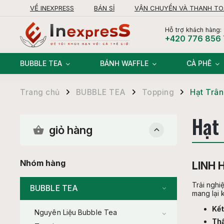
VỀ INEXPRESS
BÁN SỈ
VẬN CHUYỂN VÀ THANH T
KHIẾU NẠI
Hỗ trợ khách hàng:
+420 776 856
BUBBLE TEA
BÁNH WAFFLE
CÀ PHÊ
Trang chủ
BUBBLE TEA
Topping
Hạt Trâ
/
/
/
Hạt
giỏ hàng
Nhóm hàng
LINH 
Trải nghi
BUBBLE TEA
mang lại 
Kết
Nguyên Liệu Bubble Tea
Thấ