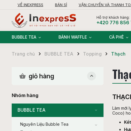
VỀ INEXPRESS
BÁN SỈ
VẬN CHUYỂN VÀ THANH T
KHIẾU NẠI
Hỗ trợ khách hàng:
+420 776 856
BUBBLE TEA
BÁNH WAFFLE
CÀ PHÊ
Trang chủ
BUBBLE TEA
Topping
Thạch
/
/
/
Thạ
giỏ hàng
Nhóm hàng
THẠCH
Làm mới l
BUBBLE TEA
Coco) hoặ
Kết
Nguyên Liệu Bubble Tea
Hươ