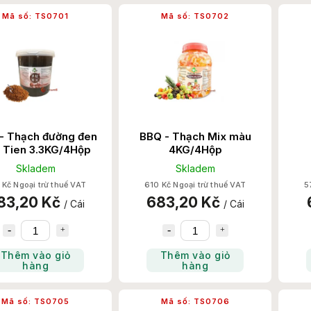
Mã số:
TS0701
Mã số:
TS0702
- Thạch đường đen
BBQ - Thạch Mix màu
 Tien 3.3KG/4Hộp
4KG/4Hộp
Skladem
Skladem
 Kč Ngoại trừ thuế VAT
610 Kč Ngoại trừ thuế VAT
5
83,20 Kč
683,20 Kč
/ Cái
/ Cái
Thêm vào giỏ
Thêm vào giỏ
hàng
hàng
Mã số:
TS0705
Mã số:
TS0706