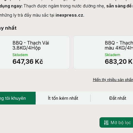
dụng ngay:
Thạch được ngâm trong nước đường nhẹ,
sẵn sàng để
những ly trà đầy màu sắc tại
inexpress.cz.
ạy nhất
BBQ - Thạch Vải
BBQ - Thạch
3.8KG/4Hộp
màu 4KG/4
Skladem
Skladem
647,36 Kč
683,20 K
Hiển thị nhiều sản ph
g tôi khuyên
Ít tốn kém nhất
Đắt nhất
Mở bộ lọc