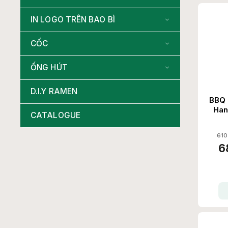
IN LOGO TRÊN BAO BÌ
CỐC
ỐNG HÚT
D.I.Y RAMEN
BBQ 
Han
CATALOGUE
610
6