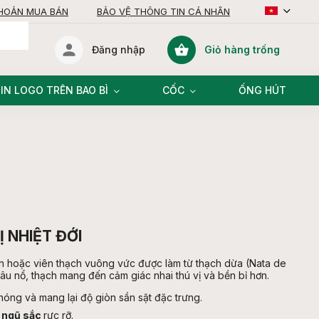
KHOẢN MUA BÁN
BẢO VỆ THÔNG TIN CÁ NHÂN
Giỏ hàng trống
Đăng nhập
giỏ
hàng
IN LOGO TRÊN BAO BÌ
CỐC
ỐNG HÚT
 NHIỆT ĐỚI
h hoặc viên thạch vuông vức được làm từ thạch dừa (Nata de
âu nổ, thạch mang đến cảm giác nhai thú vị và bền bỉ hơn.
óng và mang lại độ giòn sần sật đặc trưng.
 ngũ sắc
rực rỡ.