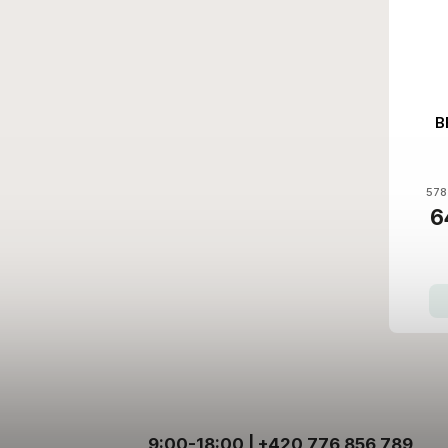
B
578
6
9:00-18:00 | +420 776 856 789