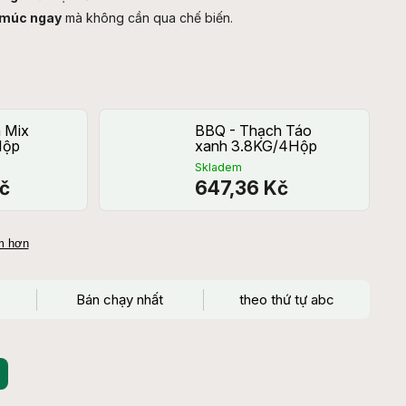
 múc ngay
mà không cần qua chế biến.
 Mix
BBQ - Thạch Táo
Hộp
xanh 3.8KG/4Hộp
Skladem
č
647,36 Kč
ẩm hơn
Bán chạy nhất
theo thứ tự abc