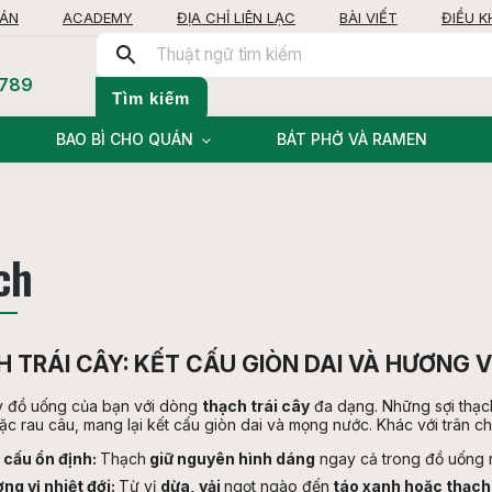
OÁN
ACADEMY
ĐỊA CHỈ LIÊN LẠC
BÀI VIẾT
ĐIỀU 
 789
Tìm kiếm
BAO BÌ CHO QUÁN
BÁT PHỞ VÀ RAMEN
ch
 TRÁI CÂY: KẾT CẤU GIÒN DAI VÀ HƯƠNG VỊ
y đồ uống của bạn với dòng
thạch trái cây
đa dạng. Những sợi thạc
c rau câu, mang lại kết cấu giòn dai và mọng nước. Khác với trân ch
 cấu ổn định:
Thạch
giữ nguyên hình dáng
ngay cả trong đồ uống n
ng vị nhiệt đới:
Từ vị
dừa, vải
ngọt ngào đến
táo xanh hoặc thạch