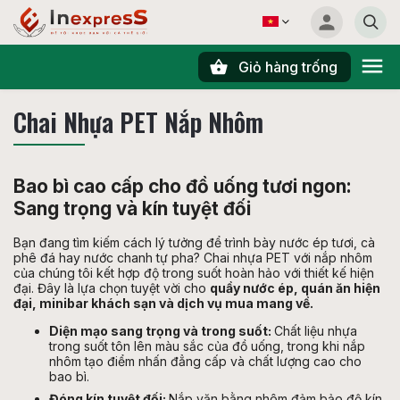
Giỏ hàng trống
Tìm kiếm
Chai Nhựa PET Nắp Nhôm
Bao bì cao cấp cho đồ uống tươi ngon:
Sang trọng và kín tuyệt đối
Bạn đang tìm kiếm cách lý tưởng để trình bày nước ép tươi, cà
phê đá hay nước chanh tự pha? Chai nhựa PET với nắp nhôm
của chúng tôi kết hợp độ trong suốt hoàn hảo với thiết kế hiện
đại. Đây là lựa chọn tuyệt vời cho
quầy nước ép, quán ăn hiện
đại, minibar khách sạn và dịch vụ mua mang về.
Diện mạo sang trọng và trong suốt:
Chất liệu nhựa
trong suốt tôn lên màu sắc của đồ uống, trong khi nắp
nhôm tạo điểm nhấn đẳng cấp và chất lượng cao cho
bao bì.
Đóng kín tuyệt đối:
Nắp vặn bằng nhôm đảm bảo độ kín