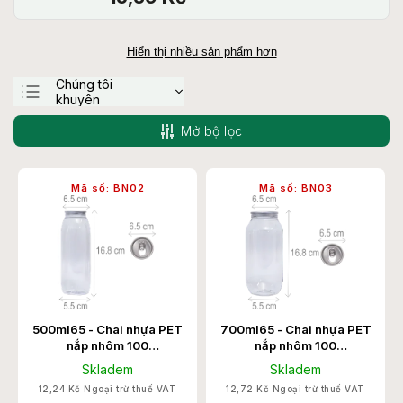
Hiển thị nhiều sản phẩm hơn
Chúng tôi
khuyên
Ít tốn kém nhất
Mở bộ lọc
Đắt nhất
Bán chạy nhất
Mã số:
BN02
Mã số:
BN03
theo thứ tự abc
500ml65 - Chai nhựa PET
700ml65 - Chai nhựa PET
nắp nhôm 100
nắp nhôm 100
Chiếc/Thùng
Chiếc/Thùng
Skladem
Skladem
12,24 Kč Ngoại trừ thuế VAT
12,72 Kč Ngoại trừ thuế VAT