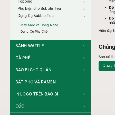
mắt
Topping
Độ 
Phụ kiện cho Bubble Tea
lãn
Dụng Cụ Bubble Tea
Độ 
nhấ
Máy Móc và Công Nghệ
Hiện đại 
Dụng Cụ Pha Chế
BÁNH WAFFLE
Chúng 
Bạn có t
CÀ PHÊ
Quay t
BAO BÌ CHO QUÁN
BÁT PHỞ VÀ RAMEN
IN LOGO TRÊN BAO BÌ
CỐC