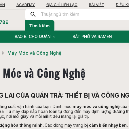
OÁN
ACADEMY
ĐỊA CHỈ LIÊN LẠC
BÀI VIẾT
ĐIỀU 
 789
Tìm kiếm
BAO BÌ CHO QUÁN
BÁT PHỞ VÀ RAMEN
Máy Móc và Công Nghệ
/
 Móc và Công Nghệ
 LAI CỦA QUÁN TRÀ: THIẾT BỊ VÀ CÔNG N
năng suất vận hành của bạn. Danh mục
máy móc và công nghệ
của 
a. Từ máy dập nắp hoàn toàn tự động đến máy định lượng đường thôn
tục, nơi mỗi giây và mỗi mililit đều mang lại giá trị.
động hóa thông minh:
Các dòng máy trang bị
cảm biến nhạy bén
,