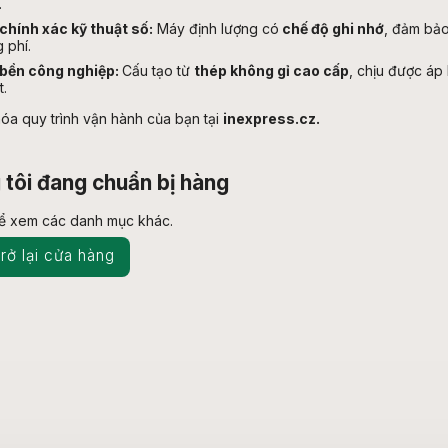
.
chính xác kỹ thuật số:
Máy định lượng có
chế độ ghi nhớ
, đảm bảo
g phí.
bền công nghiệp:
Cấu tạo từ
thép không gỉ cao cấp
, chịu được áp
t.
hóa quy trình vận hành của bạn tại
inexpress.cz.
tôi đang chuẩn bị hàng
hể xem các danh mục khác.
rở lại cửa hàng