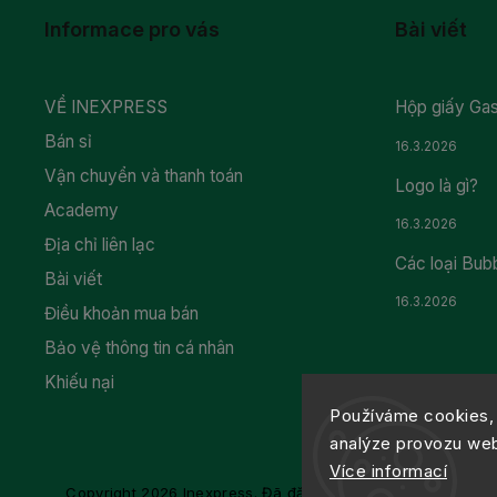
Informace pro vás
Bài viết
VỀ INEXPRESS
Hộp giấy Gas
Bán sỉ
16.3.2026
Vận chuyển và thanh toán
Logo là gì?
Academy
16.3.2026
Địa chỉ liên lạc
Các loại Bub
Bài viết
16.3.2026
Điều khoản mua bán
Bảo vệ thông tin cá nhân
Khiếu nại
Používáme cookies, 
analýze provozu webu
Více informací
Copyright 2026
Inexpress
. Đã đăng ký Bản quyền.