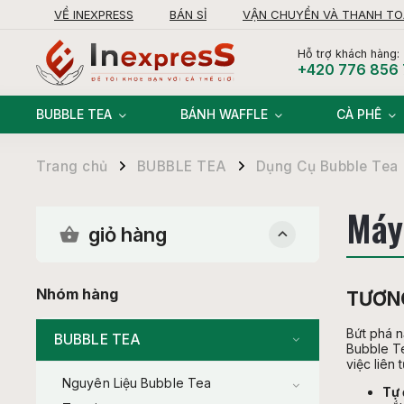
VỀ INEXPRESS
BÁN SỈ
VẬN CHUYỂN VÀ THANH T
KHIẾU NẠI
Hỗ trợ khách hàng:
+420 776 856
BUBBLE TEA
BÁNH WAFFLE
CÀ PHÊ
Trang chủ
BUBBLE TEA
Dụng Cụ Bubble Tea
/
/
Máy
giỏ hàng
Nhóm hàng
TƯƠNG
Bứt phá 
BUBBLE TEA
Bubble Te
việc liên 
Nguyên Liệu Bubble Tea
Tự 