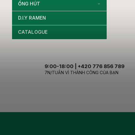
ỐNG HÚT
D.I.Y RAMEN
CATALOGUE
9:00-18:00 | +420 776 856 789
7N/TUẦN VÌ THÀNH CÔNG CỦA BẠN