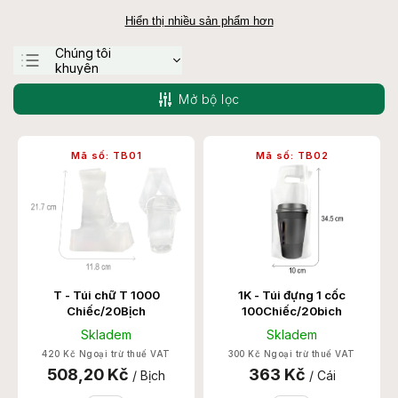
Hiển thị nhiều sản phẩm hơn
Chúng tôi
khuyên
Ít tốn kém nhất
Mở bộ lọc
Đắt nhất
Bán chạy nhất
Mã số:
TB01
Mã số:
TB02
theo thứ tự abc
T - Túi chữ T 1000
1K - Túi đựng 1 cốc
Chiếc/20Bịch
100Chiếc/20bich
Skladem
Skladem
420 Kč Ngoại trừ thuế VAT
300 Kč Ngoại trừ thuế VAT
508,20 Kč
363 Kč
/ Bịch
/ Cái