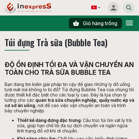
Giỏ hàng trống
Tìm kiếm
Túi đựng Trà sữa (Bubble Tea)
ĐỘ ỔN ĐỊNH TỐI ĐA VÀ VẬN CHUYỂN AN
TOÀN CHO TRÀ SỮA BUBBLE TEA
Bạn đang tìm kiếm giải pháp tin cậy để giao những ly đồ uống
tươi mát mà không lo bị đổ? Túi đựng Bubble Tea của chúng tôi
được thiết kế đặc biệt cho các loại ly cao. Đây là lựa chọn lý
tưởng cho các
quán trà sữa chuyên nghiệp, quầy nước ép và
cơ sở ăn uống
, nơi đề cao việc vận chuyển an toàn và trình
bày chuyên nghiệp.
Thiết kế dáng đứng đặc trưng:
Cấu trúc túi ôm sát ly trà
sữa, giúp hạn chế tối đa sự dịch chuyển và ngăn ngừa
tình trạng đổ vỡ khi di chuyển.
Khả năng chịu ẩm:
Chất liệu cao cấp (giấy định lượng