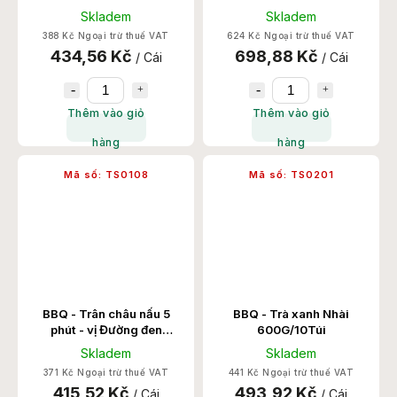
Skladem
Skladem
388 Kč Ngoại trừ thuế VAT
624 Kč Ngoại trừ thuế VAT
434,56 Kč
698,88 Kč
/ Cái
/ Cái
Thêm vào giỏ
Thêm vào giỏ
hàng
hàng
Mã số:
TS0108
Mã số:
TS0201
BBQ - Trân châu nấu 5
BBQ - Trà xanh Nhài
phút - vị Đường đen
600G/10Túi
1KG/12Túi
Skladem
Skladem
371 Kč Ngoại trừ thuế VAT
441 Kč Ngoại trừ thuế VAT
415,52 Kč
493,92 Kč
/ Cái
/ Cái