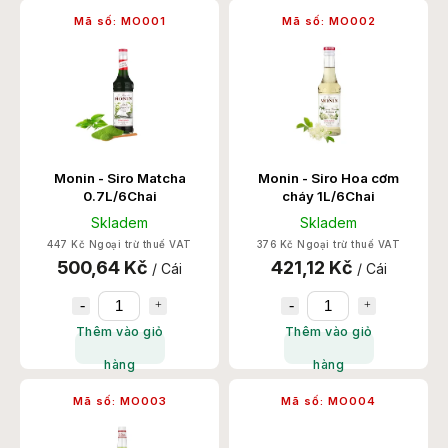
Bán chạy nhất
Mã số:
MO001
Mã số:
MO002
theo thứ tự abc
Monin - Siro Matcha
Monin - Siro Hoa cơm
0.7L/6Chai
cháy 1L/6Chai
Skladem
Skladem
447 Kč Ngoại trừ thuế VAT
376 Kč Ngoại trừ thuế VAT
500,64 Kč
421,12 Kč
/ Cái
/ Cái
Thêm vào giỏ
Thêm vào giỏ
hàng
hàng
Mã số:
MO003
Mã số:
MO004