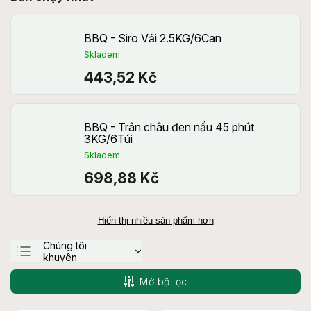
BBQ - Siro Vải 2.5KG/6Can
Skladem
443,52 Kč
BBQ - Trân châu đen nấu 45 phút
3KG/6Túi
Skladem
698,88 Kč
Hiển thị nhiều sản phẩm hơn
Chúng tôi
khuyên
Ít tốn kém nhất
Mở bộ lọc
Đắt nhất