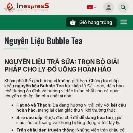
Giỏ hàng trống
Tìm kiếm
Nguyên Liệu Bubble Tea
NGUYÊN LIỆU TRÀ SỮA: TRỌN BỘ GIẢI
PHÁP CHO LY ĐỒ UỐNG HOÀN HẢO
Khám phá thế giới hương vị không giới hạn. Chúng tôi nhập
khẩu
nguyên liệu Bubble Tea
trực tiếp từ Đài Loan, đảm bảo
chất lượng ổn định và hương vị đặc trưng nhất cho cả quán
chuyên nghiệp lẫn pha chế tại nhà.
Hạt nổ và Thạch:
Đa dạng hương vị trái cây với
kết cấu
hoàn hảo
, mang lại cảm giác thú vị khi thưởng thức.
Siro cao cấp:
Được đặc chế để
dễ dàng hòa tan
, giữ
màu sắc tươi sáng và không bị lắng đọng dưới đáy ly.
Trân châu đen truyền thống:
Những viên trân châu có