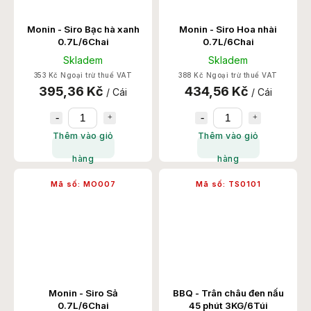
Monin - Siro Bạc hà xanh
Monin - Siro Hoa nhài
0.7L/6Chai
0.7L/6Chai
Skladem
Skladem
353 Kč Ngoại trừ thuế VAT
388 Kč Ngoại trừ thuế VAT
395,36 Kč
434,56 Kč
/ Cái
/ Cái
Thêm vào giỏ
Thêm vào giỏ
hàng
hàng
Mã số:
MO007
Mã số:
TS0101
Monin - Siro Sả
BBQ - Trân châu đen nấu
0.7L/6Chai
45 phút 3KG/6Túi