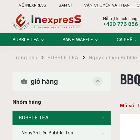
VỀ INEXPRESS
BÁN SỈ
VẬN CHUYỂN VÀ THANH T
KHIẾU NẠI
Hỗ trợ khách hàng:
+420 776 856
BUBBLE TEA
BÁNH WAFFLE
CÀ PHÊ
Trang chủ
BUBBLE TEA
Nguyên Liệu Bubble 
/
/
BBQ
giỏ hàng
Nhóm hàng
Mã số:
BUBBLE TEA
Nguyên Liệu Bubble Tea