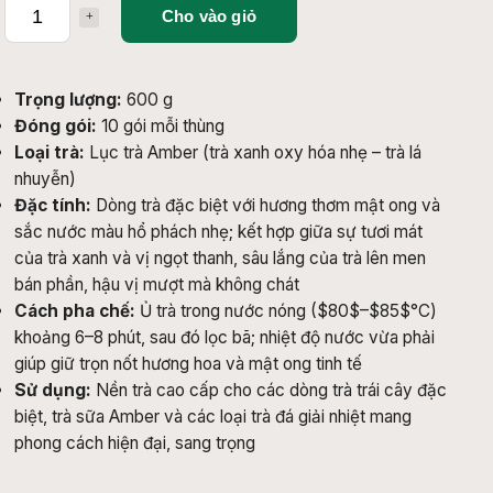
Cho vào giỏ
Trọng lượng:
600 g
Đóng gói:
10 gói mỗi thùng
Loại trà:
Lục trà Amber (trà xanh oxy hóa nhẹ – trà lá
nhuyễn)
Đặc tính:
Dòng trà đặc biệt với hương thơm mật ong và
sắc nước màu hổ phách nhẹ; kết hợp giữa sự tươi mát
của trà xanh và vị ngọt thanh, sâu lắng của trà lên men
bán phần, hậu vị mượt mà không chát
Cách pha chế:
Ủ trà trong nước nóng (
$80$
–
$85$
°C)
khoảng 6–8 phút, sau đó lọc bã; nhiệt độ nước vừa phải
giúp giữ trọn nốt hương hoa và mật ong tinh tế
Sử dụng:
Nền trà cao cấp cho các dòng trà trái cây đặc
biệt, trà sữa Amber và các loại trà đá giải nhiệt mang
phong cách hiện đại, sang trọng