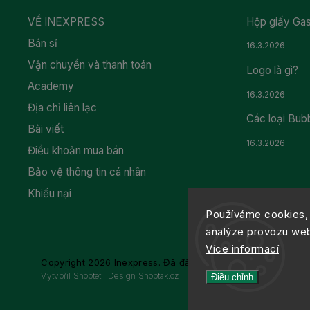
VỀ INEXPRESS
Hộp giấy Gas
Bán sỉ
16.3.2026
Vận chuyển và thanh toán
Logo là gì?
Academy
16.3.2026
Địa chỉ liên lạc
Các loại Bub
Bài viết
16.3.2026
Điều khoản mua bán
Bảo vệ thông tin cá nhân
Khiếu nại
Používáme cookies, 
analýze provozu webu
Více informací
Copyright 2026
Inexpress
. Đã đăng ký Bản quyền.
Vytvořil
Shoptet
| Design
Shoptak.cz
Điều chỉnh