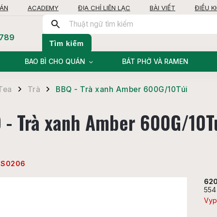
OÁN
ACADEMY
ĐỊA CHỈ LIÊN LẠC
BÀI VIẾT
ĐIỀU 
 789
Tìm kiếm
BAO BÌ CHO QUÁN
BÁT PHỞ VÀ RAMEN
Tea
Trà
BBQ - Trà xanh Amber 600G/10Túi
/
/
 - Trà xanh Amber 600G/10T
TS0206
620
554
Vyp