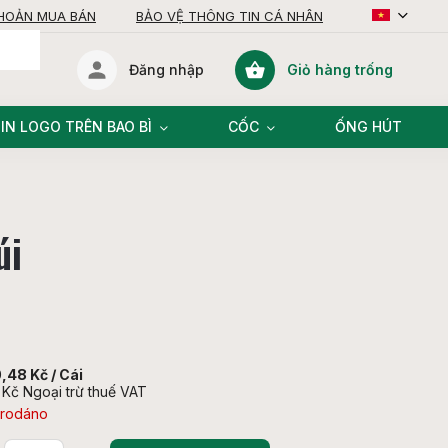
KHOẢN MUA BÁN
BẢO VỆ THÔNG TIN CÁ NHÂN
Giỏ hàng trống
Đăng nhập
giỏ
hàng
IN LOGO TRÊN BAO BÌ
CỐC
ỐNG HÚT
úi
,48 Kč
/ Cái
 Kč Ngoại trừ thuế VAT
rodáno