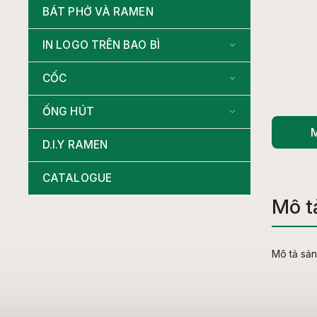
BÁT PHỞ VÀ RAMEN
IN LOGO TRÊN BAO BÌ
CỐC
ỐNG HÚT
M
D.I.Y RAMEN
CATALOGUE
Mô t
Mô tả sả