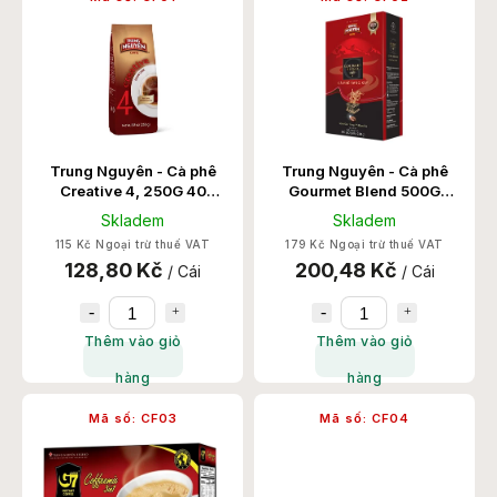
theo thứ tự abc
Trung Nguyên - Cà phê
Trung Nguyên - Cà phê
Creative 4, 250G 40
Gourmet Blend 500G
Hộp/Thùng
20hop/t
Skladem
Skladem
115 Kč Ngoại trừ thuế VAT
179 Kč Ngoại trừ thuế VAT
128,80 Kč
200,48 Kč
/ Cái
/ Cái
Thêm vào giỏ
Thêm vào giỏ
hàng
hàng
Mã số:
CF03
Mã số:
CF04