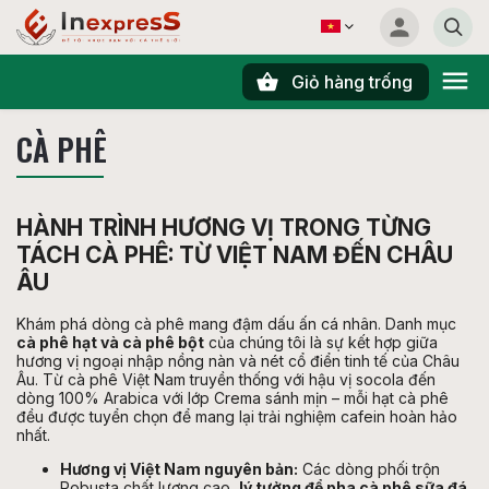
Giỏ hàng trống
Tìm kiếm
CÀ PHÊ
HÀNH TRÌNH HƯƠNG VỊ TRONG TỪNG
TÁCH CÀ PHÊ: TỪ VIỆT NAM ĐẾN CHÂU
ÂU
Khám phá dòng cà phê mang đậm dấu ấn cá nhân. Danh mục
cà phê hạt và cà phê bột
của chúng tôi là sự kết hợp giữa
hương vị ngoại nhập nồng nàn và nét cổ điển tinh tế của Châu
Âu. Từ cà phê Việt Nam truyền thống với hậu vị socola đến
dòng 100% Arabica với lớp Crema sánh mịn – mỗi hạt cà phê
đều được tuyển chọn để mang lại trải nghiệm cafein hoàn hảo
nhất.
Hương vị Việt Nam nguyên bản:
Các dòng phối trộn
Robusta chất lượng cao,
lý tưởng để pha cà phê sữa đá