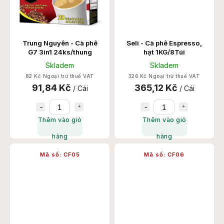
Trung Nguyên - Cà phê
Seli - Cà phê Espresso,
G7 3in1 24ks/thung
hạt 1KG/8Túi
Skladem
Skladem
82 Kč Ngoại trừ thuế VAT
326 Kč Ngoại trừ thuế VAT
91,84 Kč
365,12 Kč
/ Cái
/ Cái
Thêm vào giỏ
Thêm vào giỏ
hàng
hàng
Mã số:
CF05
Mã số:
CF06