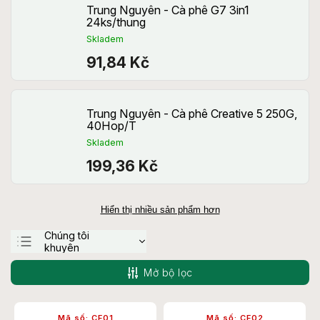
Trung Nguyên - Cà phê G7 3in1
24ks/thung
Skladem
91,84 Kč
Trung Nguyên - Cà phê Creative 5 250G,
40Hop/T
Skladem
199,36 Kč
Hiển thị nhiều sản phẩm hơn
Chúng tôi
khuyên
Ít tốn kém nhất
Mở bộ lọc
Đắt nhất
Bán chạy nhất
Mã số:
CF01
Mã số:
CF02