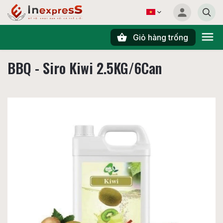
Giỏ hàng trống
Tìm kiếm
BBQ - Siro Kiwi 2.5KG/6Can