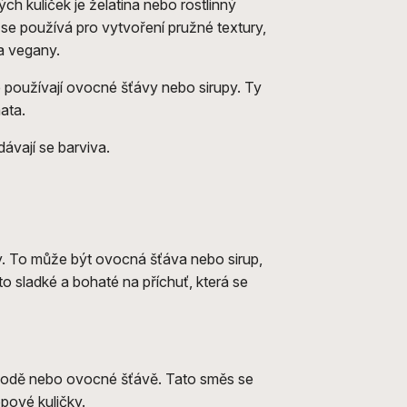
h kuliček je želatina nebo rostlinný
se používá pro vytvoření pružné textury,
 a vegany.
e používají ovocné šťávy nebo sirupy. Ty
ata.
dávají se barviva.
ky. To může být ovocná šťáva nebo sirup,
to sladké a bohaté na příchuť, která se
 vodě nebo ovocné šťávě. Tato směs se
opové kuličky.