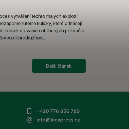
oces vytváření těchto malých explozí
nezapomenutelné kuličky, které přinášejí
ých kuliček do vašich oblíbených pokrmů a
uťovou dobrodružnost.
Další článek
+420 776 856 789
info@inexpress.cz