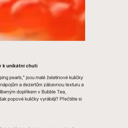
 k unikátní chuti
ng pearls," jsou malé želatinové kuličky
m nápojům a dezertům zábavnou texturu a
oblíbeným doplňkem v Bubble Tea,
šak popové kuličky vyrábějí? Přečtěte si