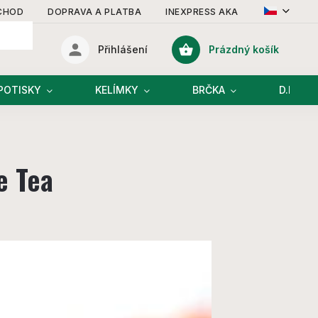
CHOD
DOPRAVA A PLATBA
INEXPRESS AKADEMIE
KONT
Prázdný košík
Přihlášení
Nákupní
košík
POTISKY
KELÍMKY
BRČKA
D.I.Y R
e Tea