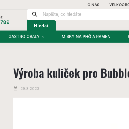
O NÁS
VELKOOB
a:
 789
Hledat
GASTRO OBALY
MISKY NA PHỞ A RAMEN
Výroba kuliček pro Bubbl
29.8.2023