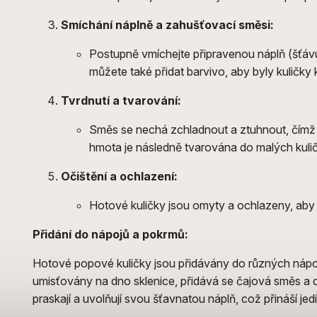
Smíchání náplně a zahušťovací směsi:
Postupně vmíchejte připravenou náplň (šťáv
můžete také přidat barvivo, aby byly kuličky
Tvrdnutí a tvarování:
Směs se nechá zchladnout a ztuhnout, čímž 
hmota je následně tvarována do malých kuliče
Očištění a ochlazení:
Hotové kuličky jsou omyty a ochlazeny, aby 
Přidání do nápojů a pokrmů:
Hotové popové kuličky jsou přidávány do různých nápo
umisťovány na dno sklenice, přidává se čajová směs a dal
praskají a uvolňují svou šťavnatou náplň, což přináší jed