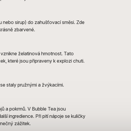
u nebo sirup) do zahušťovací směsi. Zde
 krásně zbarvené.
vznikne želatinová hmotnost. Tato
k, které jsou připraveny k explozi chuti.
se staly pružnými a žvýkacími.
jů a pokrmů. V Bubble Tea jsou
ší ingredience. Při pití nápoje se kuličky
inečný zážitek.