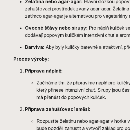
Želatina nebo agar-agar:
Hlavní složkou popovýc
zahušťovací prostředek zvaný agar-agar. Želatina 
zatímco agar-agar je alternativou pro vegetariány
Ovocné šťávy nebo sirupy:
Pro náplň kuliček s
dodávají popovým kuličkám intenzivní chuť a arom
Barviva:
Aby byly kuličky barevné a atraktivní, při
Proces výroby:
Příprava náplně:
Začínáme tím, že připravíme náplň pro kulič
který přinese intenzivní chuť. Sirupy jsou čas
má přenést do popových kuliček.
Příprava zahušťovací směsi:
Rozpusťte želatinu nebo agar-agar v horké
bude později zahustit a vytvoří základ pro p