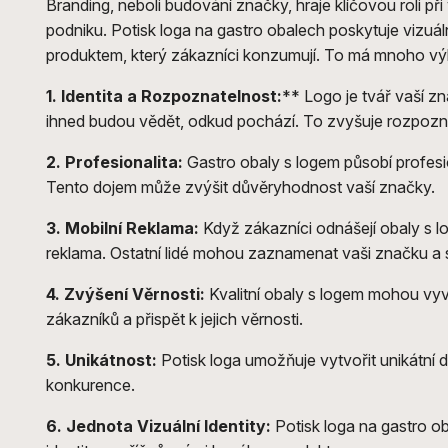
Branding, neboli budování značky, hraje klíčovou roli př
podniku. Potisk loga na gastro obalech poskytuje vizuá
produktem, který zákazníci konzumují. To má mnoho v
1. Identita a Rozpoznatelnost:
** Logo je tvář vaší zn
ihned budou vědět, odkud pochází. To zvyšuje rozpozn
2. Profesionalita:
Gastro obaly s logem působí profesio
Tento dojem může zvýšit důvěryhodnost vaší značky.
3. Mobilní Reklama:
Když zákazníci odnášejí obaly s l
reklama. Ostatní lidé mohou zaznamenat vaši značku a s
4. Zvýšení Věrnosti:
Kvalitní obaly s logem mohou vyvo
zákazníků a přispět k jejich věrnosti.
5. Unikátnost:
Potisk loga umožňuje vytvořit unikátní d
konkurence.
6. Jednota Vizuální Identity:
Potisk loga na gastro o