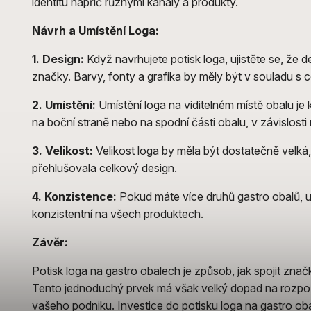
identitu napříč různými kanály a produkty.
Návrh a Umístění Loga:
1. Design:
Když navrhujete potisk loga, ujistěte se, že d
značky. Barvy, fonty a grafika by měly být v souladu s 
2. Umístění:
Umístění loga na viditelném místě obalu je
na boční straně nebo na spodní části obalu, v závislosti
3. Velikost:
Velikost loga by měla být dostatečně velká, 
přehlušovala celkový design.
4. Konzistence:
Pokud máte více druhů gastro obalů, uj
konzistentní na všech produktech.
Závěr:
Potisk loga na gastro obalech je způsob, jak spojit značku 
Tento jednoduchý prvek má však velký dopad na rozpoz
vašeho podniku. Investice do potisku loga na gastro oba