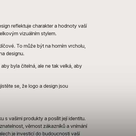
esign reflektuje charakter a hodnoty vaší
celkovým vizuálním stylem.
 klíčové. To může být na horním vrcholu,
 na designu.
aby byla čitelná, ale ne tak velká, aby
istěte se, že logo a design jsou
s vašimi produkty a posílit její identitu.
natelnost, věrnost zákazníků a vnímání
lech je investicí do budoucnosti vaší