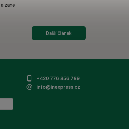
 a zane
Další článek
+420 776 856 789
info@inexpress.cz