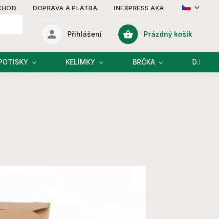
CHOD
DOPRAVA A PLATBA
INEXPRESS AKADEMIE
KONT
Prázdný košík
Přihlášení
Nákupní
košík
POTISKY
KELÍMKY
BRČKA
D.I.Y R