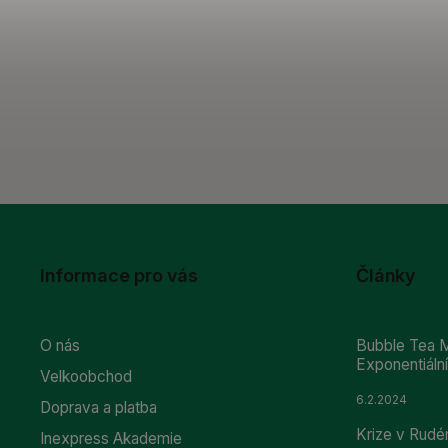
Informace pro vás
Články
O nás
Bubble Tea M
Exponentiál
Velkoobchod
6.2.2024
Doprava a platba
Krize v Rudé
Inexpress Akademie