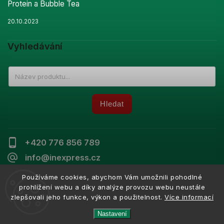
Protein a Bubble Tea
20.10.2023
Vyhledávání
Hledat
+420 776 856 789
info@inexpress.cz
Používáme cookies, abychom Vám umožnili pohodlné
prohlížení webu a díky analýze provozu webu neustále
zlepšovali jeho funkce, výkon a použitelnost.
Více informací
Copyright 2026
Inexpress
. Všechna práva vyhrazena.
Vytvořil
Shoptet
| Design
Shoptak.cz
Nastavení