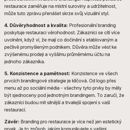
restaurace zaměřuje na místní suroviny a udržitelnost,
může tuto zprávu přenášet skrze svůj vizuální styl.
4. Důvěryhodnost a kvalita:
Profesionální branding
poskytuje restauraci věrohodnost. Zákazníci se cítí více
uvolněni, když ví, že mají co dočinění s etablovaným a
pečlivě promyšleným podnikem. Důvěra může vést ke
zvýšenému prodeji a vyššímu průměrnému účtu na
jednoho zákazníka.
5. Konzistence a pamětnost:
Konzistence ve všech
prvcích brandingové strategie je klíčová. Od logo přes
menu až po sociální média - všechny tyto prvky by měly
být sjednoceny pod jednotným brandingem. To zaručí, že
zákazníci budou mít silnější a trvalejší spojení s vaší
restaurací.
Závěr:
Branding pro restaurace je více než jen estetický
prvek. Je to způsob, jakým komunikujete s vašimi