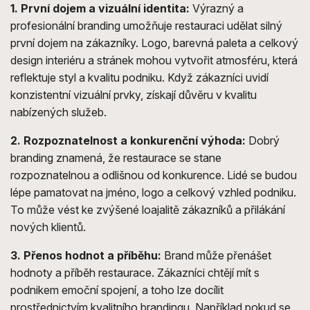
1. První dojem a vizuální identita:
Výrazný a
profesionální branding umožňuje restauraci udělat silný
první dojem na zákazníky. Logo, barevná paleta a celkový
design interiéru a stránek mohou vytvořit atmosféru, která
reflektuje styl a kvalitu podniku. Když zákazníci uvidí
konzistentní vizuální prvky, získají důvěru v kvalitu
nabízených služeb.
2. Rozpoznatelnost a konkurenční výhoda:
Dobrý
branding znamená, že restaurace se stane
rozpoznatelnou a odlišnou od konkurence. Lidé se budou
lépe pamatovat na jméno, logo a celkový vzhled podniku.
To může vést ke zvýšené loajalitě zákazníků a přilákání
nových klientů.
3. Přenos hodnot a příběhu:
Brand může přenášet
hodnoty a příběh restaurace. Zákazníci chtějí mít s
podnikem emoční spojení, a toho lze docílit
prostřednictvím kvalitního brandingu. Například pokud se