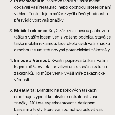
Profesionalita:
Papírové tašky s vaším logem
dodávají vaší restauraci nebo obchodu profesionální
vzhled. Tento dojem může zvýšit důvěryhodnost a
přesvědčivost vaší značky.
Mobilní reklama:
Když zákazníci nesou papírovou
tašku s vaším logem ven z vašeho podniku, stává se
taška mobilní reklamou. Lidé okolo uvidí vaši značku
a mohou se tím stát novými potenciálními zákazníky.
Emoce a Věrnost:
Kvalitní papírová taška s vaším
logem může vyvolat pozitivní emocionální reakci u
zákazníků. To může vést k vyšší míře zákaznické
věrnosti.
Kreativita:
Branding na papírových taškách
umožňuje vyjádřit kreativitu a unikátnost vaší
značky. Můžete experimentovat s designem,
barvami a texty, které vám pomohou oslovit vaši