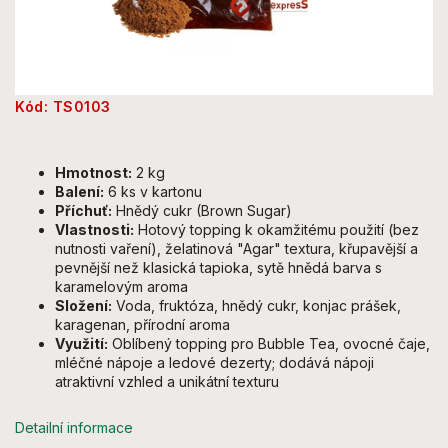
Kód:
TS0103
Hmotnost:
2 kg
Balení:
6 ks v kartonu
Příchuť:
Hnědý cukr (Brown Sugar)
Vlastnosti:
Hotový topping k okamžitému použití (bez
nutnosti vaření), želatinová "Agar" textura, křupavější a
pevnější než klasická tapioka, sytě hnědá barva s
karamelovým aroma
Složení:
Voda, fruktóza, hnědý cukr, konjac prášek,
karagenan, přírodní aroma
Využití:
Oblíbený topping pro Bubble Tea, ovocné čaje,
mléčné nápoje a ledové dezerty; dodává nápoji
atraktivní vzhled a unikátní texturu
Detailní informace