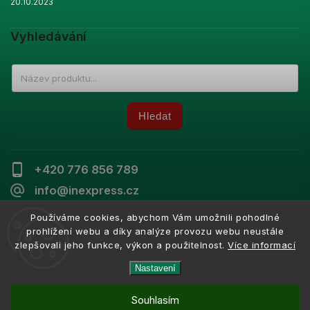
20.10.2023
Vyhledávání
Hledat
+420 776 856 789
info@inexpress.cz
Používáme cookies, abychom Vám umožnili pohodlné
prohlížení webu a díky analýze provozu webu neustále
zlepšovali jeho funkce, výkon a použitelnost.
Více informací
Copyright 2026
Inexpress
. Všechna práva vyhrazena.
Vytvořil
Shoptet
| Design
Shoptak.cz
Nastavení
Souhlasím