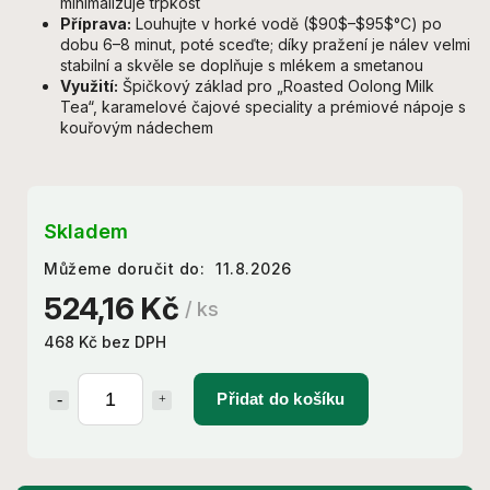
minimalizuje trpkost
Příprava:
Louhujte v horké vodě (
$90$
–
$95$
°C) po
dobu 6–8 minut, poté sceďte; díky pražení je nálev velmi
stabilní a skvěle se doplňuje s mlékem a smetanou
Využití:
Špičkový základ pro „Roasted Oolong Milk
Tea“, karamelové čajové speciality a prémiové nápoje s
kouřovým nádechem
Skladem
Můžeme doručit do:
11.8.2026
524,16 Kč
/ ks
468 Kč bez DPH
Přidat do košíku