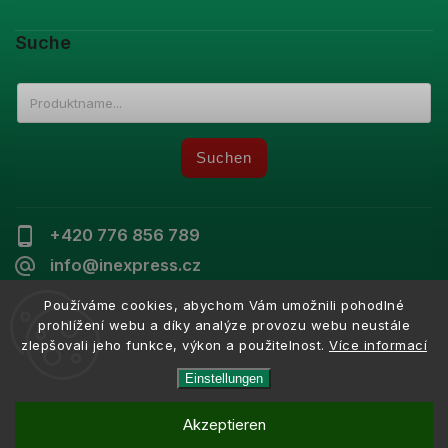
Suche
Suchen
+420 776 856 789
info@inexpress.cz
Používáme cookies, abychom Vám umožnili pohodlné
prohlížení webu a díky analýze provozu webu neustále
zlepšovali jeho funkce, výkon a použitelnost.
Více informací
Copyright 2026
Inexpress
. Alle Rechte vorbehalten.
Vytvořil
Shoptet
| Design
Shoptak.cz
Einstellungen
Akzeptieren