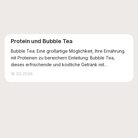
Protein und Bubble Tea
Bubble Tea: Eine großartige Möglichkeit, Ihre Ernährung
mit Proteinen zu bereichern Einleitung: Bubble Tea,
dieses erfrischende und köstliche Getränk mit
Tapiokaperlen, wird weltweit immer beliebter. Aber
16.03.2026
wussten Sie, dass Bubble Tea auch eine hervorragende
Proteinquelle sein kann? Ja, das ist mögl...