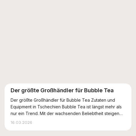
Der größte Großhändler für Bubble Tea
Der größte Großhändler für Bubble Tea Zutaten und
Equipment in Tschechien Bubble Tea ist längst mehr als
nur ein Trend. Mit der wachsenden Beliebtheit steigen
auch die Ansprüche an die Qualität. Unser Unternehmen
16.03.2026
ist der führende Großhandelsdistributor in der
Tschechischen Republik und bietet erstk...