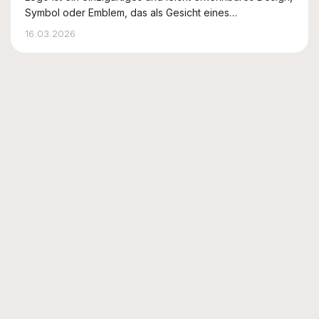
Symbol oder Emblem, das als Gesicht eines
Unternehmens oder einer Marke dient. Es verkörpert die
16.03.2026
Persönlichkeit der Marke, kommuniziert Kernwerte und
ist ein wesentlicher Bestandteil ...