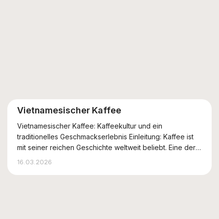
Vietnamesischer Kaffee
Vietnamesischer Kaffee: Kaffeekultur und ein
traditionelles Geschmackserlebnis Einleitung: Kaffee ist
mit seiner reichen Geschichte weltweit beliebt. Eine der
faszinierendsten Varianten ist der vietnamesische Kaffee.
16.03.2026
Tief verwurzelt in der Tradition Vietnams, bietet er ein
einzigartiges Geschmackse...