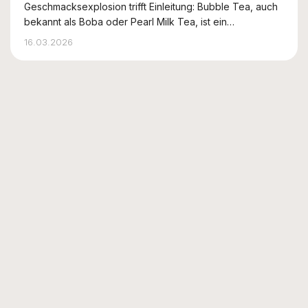
Geschmacksexplosion trifft Einleitung: Bubble Tea, auch
bekannt als Boba oder Pearl Milk Tea, ist ein
erfrischendes Trendgetränk aus Taiwan. Es verbindet
16.03.2026
traditionellen Milchtee mit Tapiokaperlen, die dem
Getränk eine interessante Textur und ein...