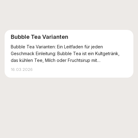
Bubble Tea Varianten
Bubble Tea Varianten: Ein Leitfaden für jeden
Geschmack Einleitung: Bubble Tea ist ein Kultgetränk,
das kühlen Tee, Milch oder Fruchtsirup mit
Tapiokaperlen oder anderen Toppings kombiniert. Da es
16.03.2026
so viele Möglichkeiten gibt, haben wir hier die
wichtigsten Varianten für Sie zusammengefasst: Kl...