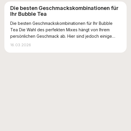
Die besten Geschmackskombinationen für
Ihr Bubble Tea
Die besten Geschmackskombinationen für Ihr Bubble
Tea Die Wahl des perfekten Mixes hängt von Ihrem
persönlichen Geschmack ab. Hier sind jedoch einige
bewährte und beliebte Kombinationen, die Sie
16.03.2026
ausprobieren sollten: Tropische Erfrischung: Mango-
Aroma, Ananassirup, Passionsfrucht-Perlen (Marac...